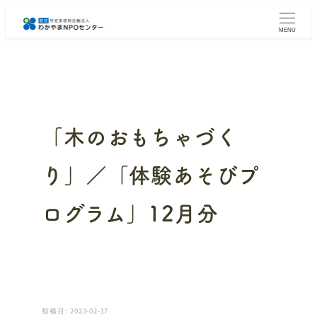
メ
イ
MENU
ン
コ
ン
テ
ン
ツ
へ
「木のおもちゃづく
移
動
り」／「体験あそびプ
ログラム」12月分
投稿日: 2023-02-17