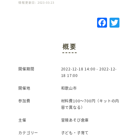
情報更新日: 2023-03-23
F
T
a
w
c
it
概要
e
te
b
r
o
開催期間
2022-12-18 14:00 - 2022-12-
18 17:00
o
k
開催地
和歌山市
参加費
材料費100～700円（キットの内
容で異なる）
主催
冒険あそび倉庫
カテゴリー
子ども・子育て