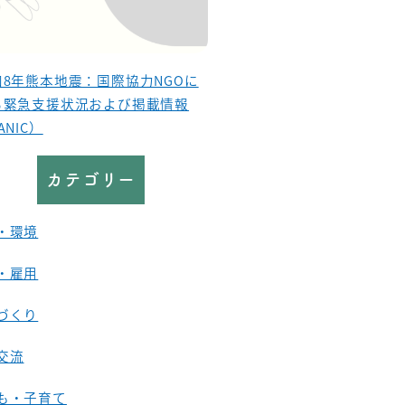
和8年熊本地震：国際協力NGOに
る緊急支援状況および掲載情報
ANIC）
カテゴリー
・環境
・雇用
づくり
交流
も・子育て