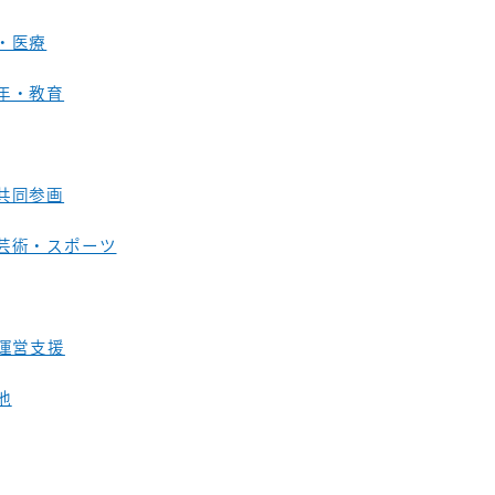
・医療
年・教育
共同参画
芸術・スポーツ
O運営支援
他