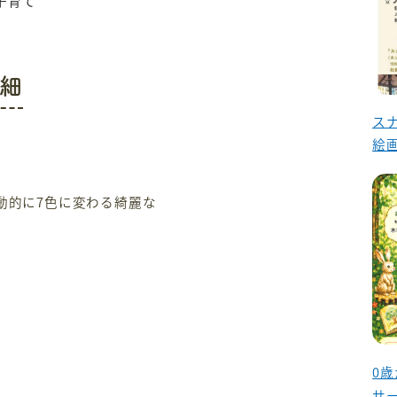
子育て
細
ス
絵
動的に7色に変わる綺麗な
0
サ