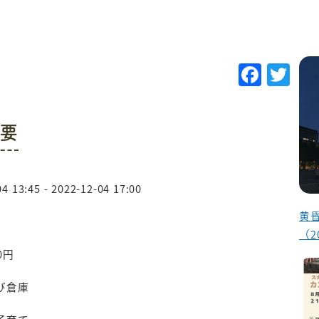
F
T
a
w
c
it
要
e
te
b
r
o
4 13:45 - 2022-12-04 17:00
o
黄
k
（2
0円
び倉庫