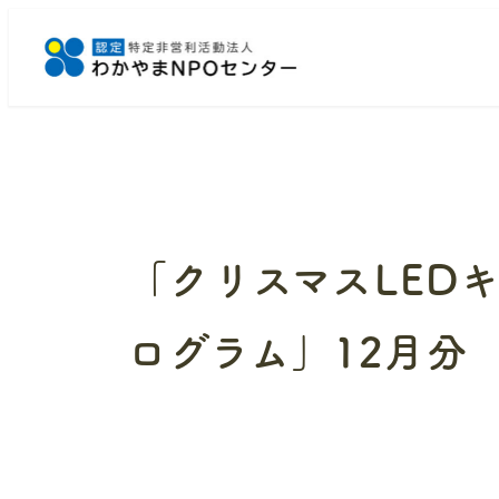
メ
イ
ン
コ
ン
テ
ン
ツ
へ
「クリスマスLED
移
動
ログラム」12月分