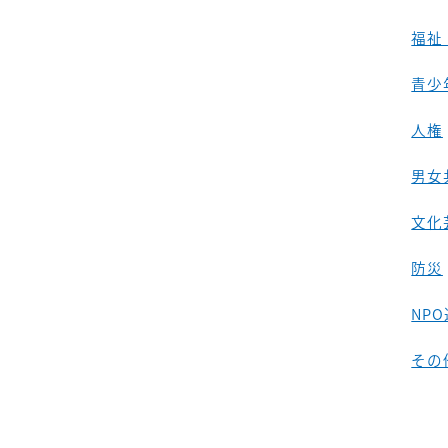
福祉
青少
人権
男女
文化
防災
NP
その