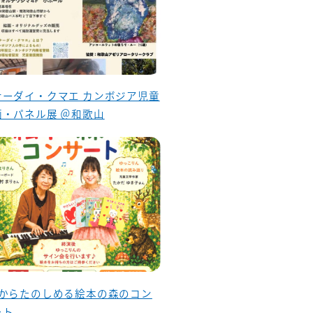
ナーダイ・クマエ カンボジア児童
画・パネル展 ＠和歌山
歳からたのしめる絵本の森のコン
ート