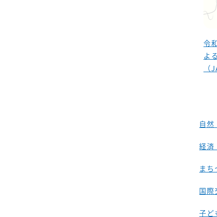
令
よ
（J
自然
経済
まち
国際
子ど