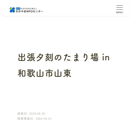
メ
イ
MENU
ン
コ
ン
テ
ン
ツ
へ
出張夕刻のたまり場 in
移
動
和歌山市山東
投稿日: 2026-06-10
情報更新日: 2026-06-10