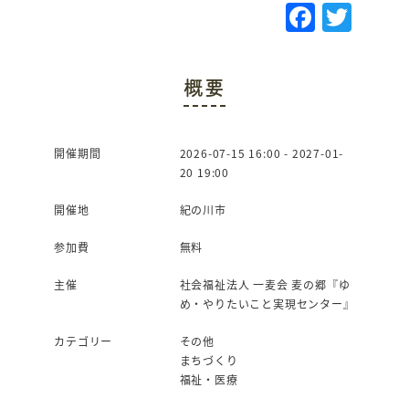
F
T
a
w
c
it
概要
e
te
b
r
o
開催期間
2026-07-15 16:00 - 2027-01-
20 19:00
o
k
開催地
紀の川市
参加費
無料
主催
社会福祉法人 一麦会 麦の郷『ゆ
め・やりたいこと実現センター』
カテゴリー
その他
まちづくり
福祉・医療