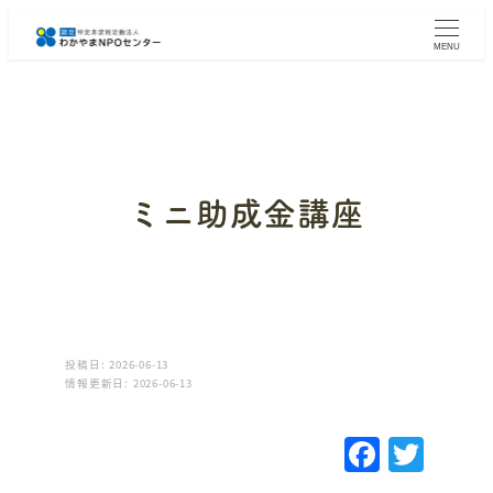
メ
イ
MENU
ン
コ
ン
テ
ン
ツ
へ
ミニ助成金講座
移
動
投稿日: 2026-06-13
情報更新日: 2026-06-13
F
T
a
w