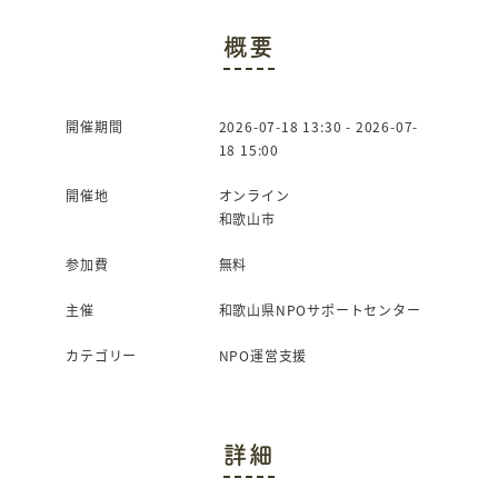
c
it
概要
e
te
b
r
o
開催期間
2026-07-18 13:30 - 2026-07-
18 15:00
o
k
開催地
オンライン
和歌山市
参加費
無料
主催
和歌山県NPOサポートセンター
カテゴリー
NPO運営支援
詳細