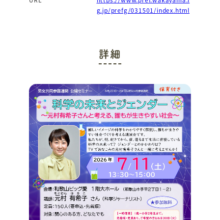
g.jp/prefg/031501/index.html
詳細