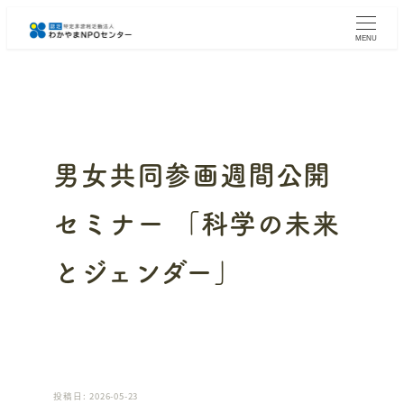
メ
イ
MENU
ン
コ
ン
テ
ン
ツ
へ
男女共同参画週間公開
移
動
セミナー 「科学の未来
とジェンダー」
投稿日: 2026-05-23