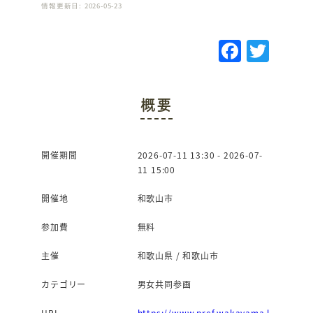
情報更新日: 2026-05-23
F
T
a
w
c
it
概要
e
te
b
r
o
開催期間
2026-07-11 13:30 - 2026-07-
11 15:00
o
k
開催地
和歌山市
参加費
無料
主催
和歌山県 / 和歌山市
カテゴリー
男女共同参画
URL
https://www.pref.wakayama.l