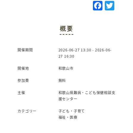
F
T
a
w
c
it
概要
e
te
b
r
o
開催期間
2026-06-27 13:30 - 2026-06-
27 16:30
o
k
開催地
和歌山市
参加費
無料
主催
和歌山県難病・こども保健相談支
援センター
カテゴリー
子ども・子育て
福祉・医療