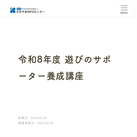
メ
イ
MENU
ン
コ
ン
テ
ン
ツ
へ
令和8年度 遊びのサポ
移
動
ーター養成講座
投稿日: 2026-05-20
情報更新日: 2026-05-20