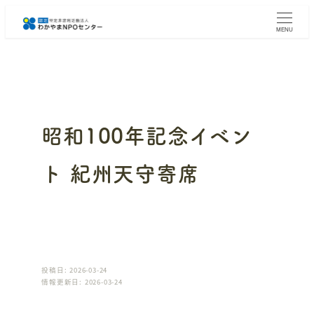
メ
イ
MENU
ン
コ
ン
テ
ン
ツ
へ
昭和100年記念イベン
移
動
ト 紀州天守寄席
投稿日: 2026-03-24
情報更新日: 2026-03-24