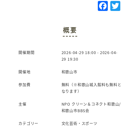
F
T
a
w
c
it
概要
e
te
b
r
o
開催期間
2026-04-29 18:00 - 2026-04-
29 19:30
o
k
開催地
和歌山市
参加費
無料（※和歌山城入館料も無料と
なります）
主催
NPO クリーン＆コネクト和歌山/
和歌山市BBS会
カテゴリー
文化芸術・スポーツ