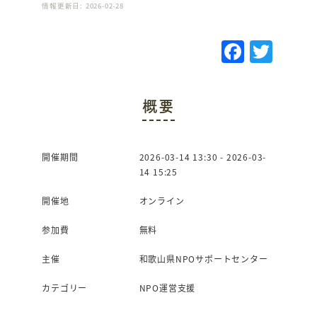
情報更新日: 2026-02-28
F
T
a
w
c
it
概要
e
te
b
r
o
開催期間
2026-03-14 13:30 - 2026-03-
14 15:25
o
k
開催地
オンライン
参加費
無料
主催
和歌山県NPOサポートセンター
カテゴリー
NPO運営支援