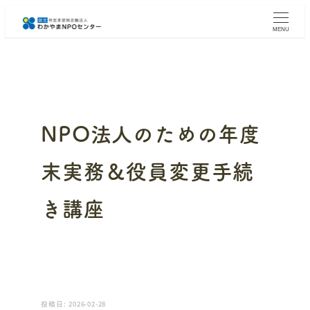
メ
イ
MENU
ン
コ
ン
テ
ン
ツ
へ
NPO法人のための年度
移
動
末実務＆役員変更手続
き講座
投稿日: 2026-02-28