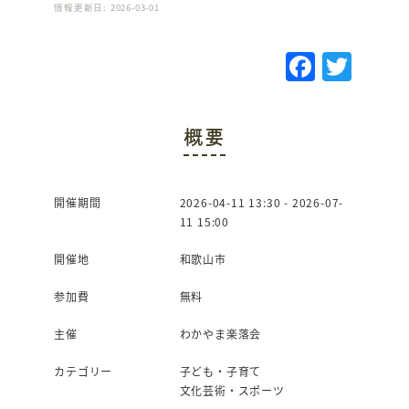
情報更新日: 2026-03-01
F
T
a
w
c
it
概要
e
te
b
r
o
開催期間
2026-04-11 13:30 - 2026-07-
11 15:00
o
k
開催地
和歌山市
参加費
無料
主催
わかやま楽落会
カテゴリー
子ども・子育て
文化芸術・スポーツ