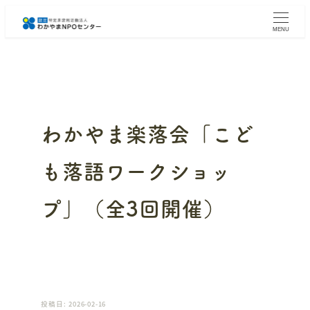
メ
イ
MENU
ン
コ
ン
テ
ン
ツ
へ
わかやま楽落会「こど
移
動
も落語ワークショッ
プ」（全3回開催）
投稿日: 2026-02-16