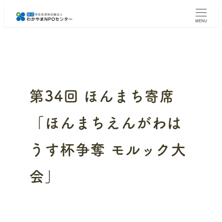
メ
イ
MENU
ン
コ
ン
テ
ン
ツ
へ
第34回 ほんまち寄席
移
動
「ほんまちえんがわは
うす杯争奪 モルック大
会」