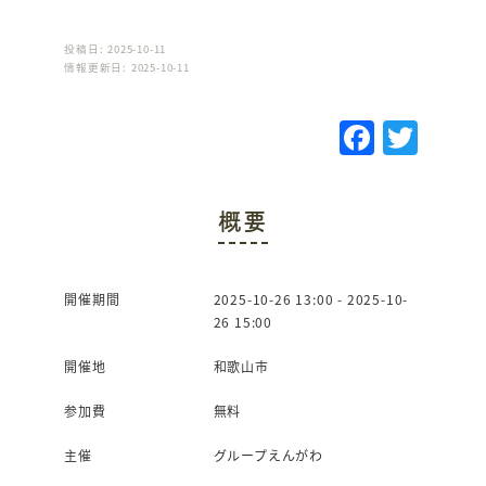
投稿日: 2025-10-11
情報更新日: 2025-10-11
F
T
a
w
c
it
概要
e
te
b
r
o
開催期間
2025-10-26 13:00 - 2025-10-
26 15:00
o
k
開催地
和歌山市
参加費
無料
主催
グループえんがわ