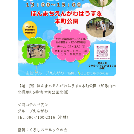
【場 所】ほんまちえんがわはうす&本町公園（和歌山市
北桶屋町5番地 本町公園北側）
＜問い合わせ先＞
グループえんがわ
TEL: 090-7100-2316（小林）
協賛：くろしおモルックの会