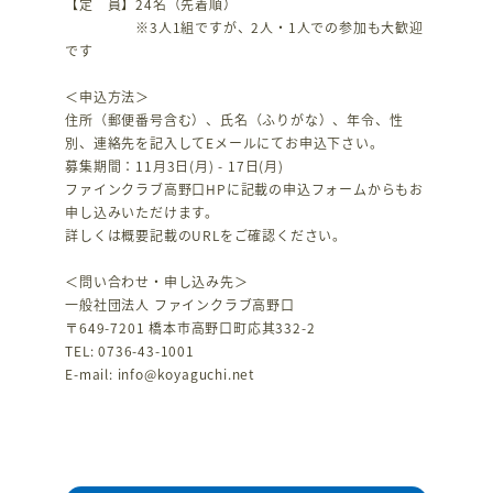
【定 員】24名（先着順）
※3人1組ですが、2人・1人での参加も大歓迎
です
＜申込方法＞
住所（郵便番号含む）、氏名（ふりがな）、年令、性
別、連絡先を記入してEメールにてお申込下さい。
募集期間：11月3日(月) - 17日(月)
ファインクラブ高野口HPに記載の申込フォームからもお
申し込みいただけます。
詳しくは概要記載のURLをご確認ください。
＜問い合わせ・申し込み先＞
一般社団法人 ファインクラブ高野口
〒649-7201 橋本市高野口町応其332-2
TEL: 0736-43-1001
E-mail: info@koyaguchi.net