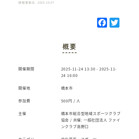
情報更新日: 2025-10-07
F
T
a
w
c
it
概要
e
te
b
r
o
開催期間
2025-11-24 13:30 - 2025-11-
24 16:00
o
k
開催地
橋本市
参加費
500円 / 人
主催
橋本市総合型地域スポーツクラブ
協会 / 共催: 一般社団法人 ファイ
ンクラブ高野口