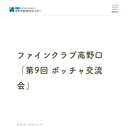
メ
イ
MENU
ン
コ
ン
テ
ン
ツ
へ
ファインクラブ高野口
移
動
「第9回 ボッチャ交流
会」
投稿日: 2025-10-07