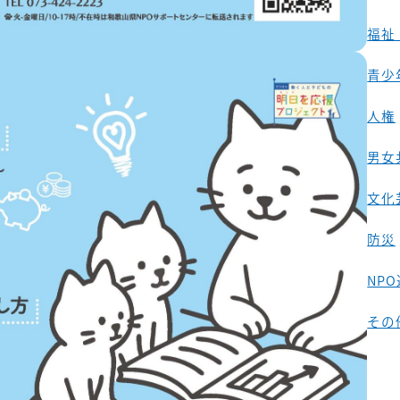
福祉
青少
人権
男女
文化
防災
NP
その