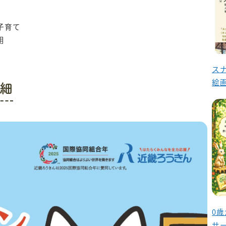
子育て
用
ス
絵
細
0
サ