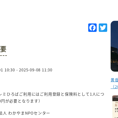
F
T
a
w
c
it
要
e
te
b
r
o
1 10:30 - 2025-09-08 11:30
o
黄
k
（2
レミひろばご利用にはご利用登録と保険料として1人につ
00円が必要となります）
法人 わかやまNPOセンター