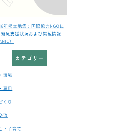
和8年熊本地震：国際協力NGOに
る緊急支援状況および掲載情報
ANIC）
カテゴリー
・環境
・雇用
づくり
交流
も・子育て