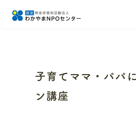
メ
イ
ン
コ
ン
テ
ン
ツ
へ
子育てママ・パパに
移
動
ン講座