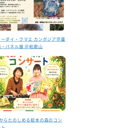
ナーダイ・クマエ カンボジア児童
画・パネル展 ＠和歌山
歳からたのしめる絵本の森のコン
ート