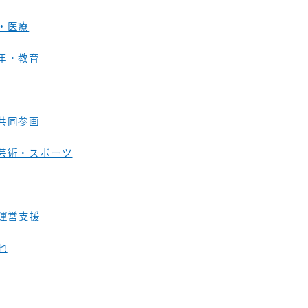
・医療
年・教育
共同参画
芸術・スポーツ
O運営支援
他