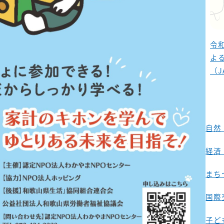
令
よ
（J
自然
経済
まち
国際
子ど