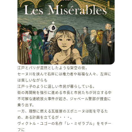
江戸とパリが混然としたような架空の街。
セーヌ川を挟んで右岸には権力者や裕福な人々、左岸に
は貧しいながらも
江戸っ子のように逞しい市民が暮らしている。
街の再開発を強引に進める市長と市民たちが対立する中
不可解な連続放火事件が起き、ジャベール警部が捜査に
乗り出す。
一方、理想に燃える瓦版屋のエポニーヌは街を守るた
め、ある計画を立てるが・・・。
ヴィクトル・ユゴーの名作「レ・ミゼラブル」をモチー
フに