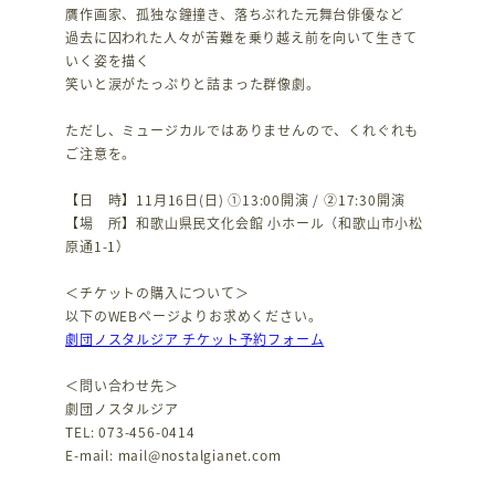
贋作画家、孤独な鐘撞き、落ちぶれた元舞台俳優など
過去に囚われた人々が苦難を乗り越え前を向いて生きて
いく姿を描く
笑いと涙がたっぷりと詰まった群像劇。
ただし、ミュージカルではありませんので、くれぐれも
ご注意を。
【日 時】11月16日(日) ①13:00開演 / ②17:30開演
【場 所】和歌山県民文化会館 小ホール（和歌山市小松
原通1-1）
＜チケットの購入について＞
以下のWEBページよりお求めください。
劇団ノスタルジア チケット予約フォーム
＜問い合わせ先＞
劇団ノスタルジア
TEL: 073-456-0414
E-mail: mail@nostalgianet.com