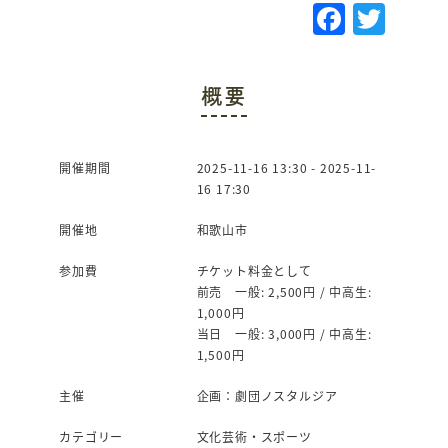
F
T
a
w
c
it
概要
e
te
b
r
o
開催期間
2025-11-16 13:30 - 2025-11-
16 17:30
o
k
開催地
和歌山市
参加費
チケット料金として
前売 一般: 2,500円 / 中高生:
1,000円
当日 一般: 3,000円 / 中高生:
1,500円
主催
企画：劇団ノスタルジア
カテゴリー
文化芸術・スポーツ