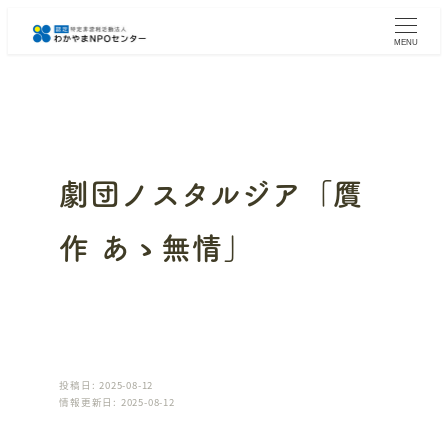
メ
イ
MENU
ン
コ
ン
テ
ン
ツ
へ
劇団ノスタルジア「贋
移
動
作 あゝ無情」
投稿日: 2025-08-12
情報更新日: 2025-08-12