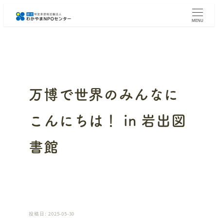
メ
イ
MENU
ン
コ
ン
テ
ン
ツ
へ
万博で世界のみんなに
移
動
こんにちは！ in 岩出図
書館
投稿日: 2025-05-30