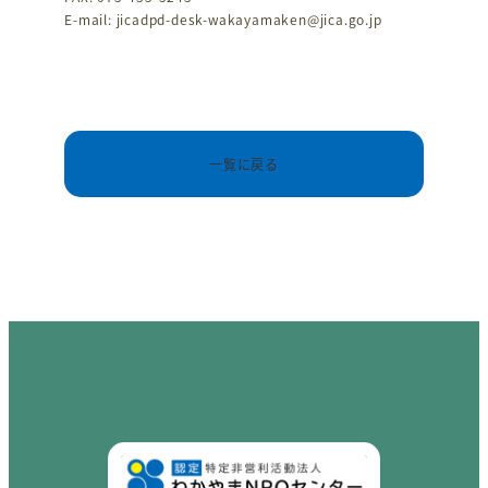
E-mail: jicadpd-desk-wakayamaken@jica.go.jp
一覧に戻る