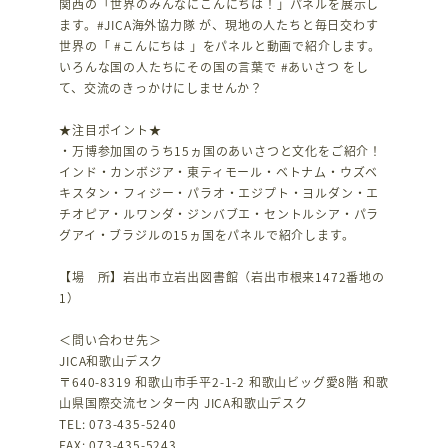
関西の「世界のみんなにこんにちは！」パネルを展示し
ます。#JICA海外協力隊 が、現地の人たちと毎日交わす
世界の「 #こんにちは 」をパネルと動画で紹介します。
いろんな国の人たちにその国の言葉で #あいさつ をし
て、交流のきっかけにしませんか？
★注目ポイント★
・万博参加国のうち15ヵ国のあいさつと文化をご紹介！
インド・カンボジア・東ティモール・ベトナム・ウズベ
キスタン・フィジー・パラオ・エジプト・ヨルダン・エ
チオピア・ルワンダ・ジンバブエ・セントルシア・パラ
グアイ・ブラジルの15ヵ国をパネルで紹介します。
【場 所】岩出市立岩出図書館（岩出市根来1472番地の
1）
＜問い合わせ先＞
JICA和歌山デスク
〒640-8319 和歌山市手平2-1-2 和歌山ビッグ愛8階 和歌
山県国際交流センター内 JICA和歌山デスク
TEL: 073-435-5240
FAX: 073-435-5243