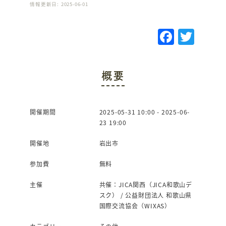
情報更新日: 2025-06-01
F
T
a
w
c
it
概要
e
te
b
r
o
開催期間
2025-05-31 10:00 - 2025-06-
23 19:00
o
k
開催地
岩出市
参加費
無料
主催
共催：JICA関西（JICA和歌山デ
スク） / 公益財団法人 和歌山県
国際交流協会（WIXAS）