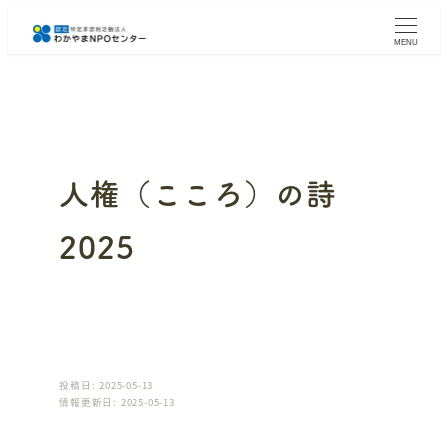
メ
イ
MENU
ン
コ
ン
テ
ン
ツ
へ
人権（こころ）の詩
移
動
2025
投稿日: 2025-05-13
情報更新日: 2025-05-13