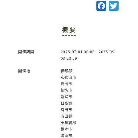
F
T
a
w
c
it
概要
e
te
b
r
o
開催期間
2025-07-01 00:00 - 2025-09-
03 23:59
o
k
開催地
伊都郡
和歌山市
岩出市
御坊市
新宮市
日高郡
有田市
有田郡
東牟婁郡
橋本市
海南市