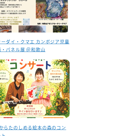
ナーダイ・クマエ カンボジア児童
画・パネル展 ＠和歌山
歳からたのしめる絵本の森のコン
ート