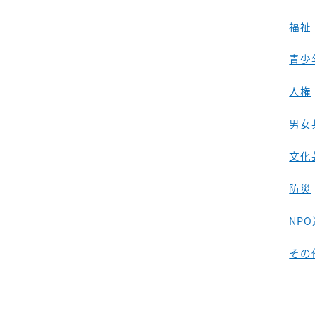
福祉
青少
人権
男女
文化
防災
NP
その