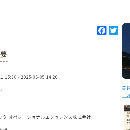
F
T
a
w
c
it
要
e
te
b
r
o
1 15:30 - 2025-06-05 14:20
o
黄
ン
k
（2
ック オペレーショナルエクセレンス株式会社