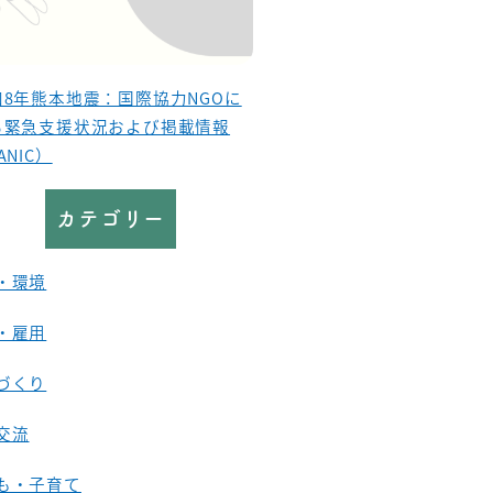
和8年熊本地震：国際協力NGOに
る緊急支援状況および掲載情報
ANIC）
カテゴリー
・環境
・雇用
づくり
交流
も・子育て