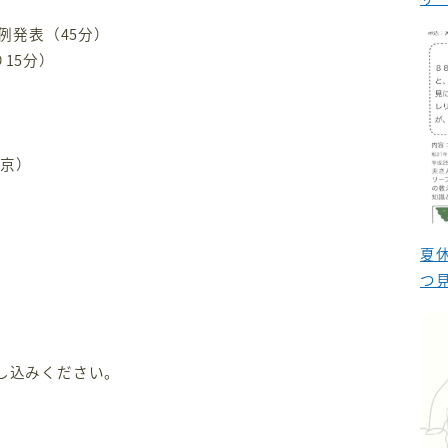
例発表（45分）
15分）
東京）
夏
つ
し込みください。