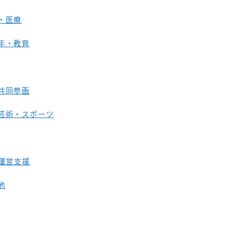
・医療
年・教育
共同参画
芸術・スポーツ
O運営支援
他