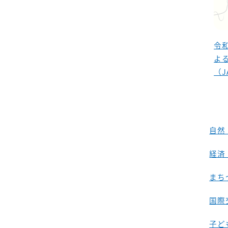
令
よ
（J
自然
経済
まち
国際
子ど