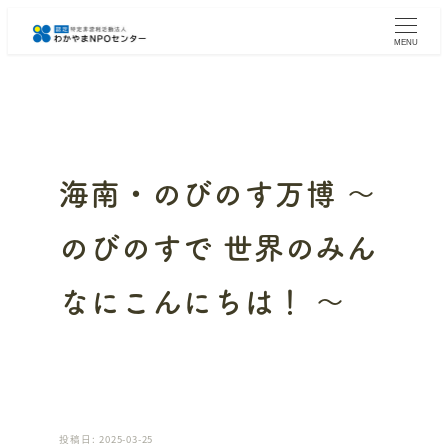
メ
イ
MENU
ン
コ
ン
テ
ン
ツ
へ
海南・のびのす万博 ～
移
動
のびのすで 世界のみん
なにこんにちは！ ～
投稿日: 2025-03-25