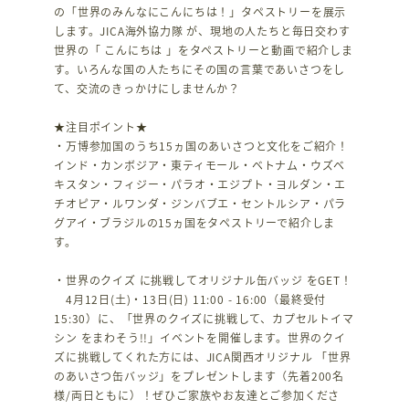
の「世界のみんなにこんにちは！」タペストリーを展示
します。JICA海外協力隊 が、現地の人たちと毎日交わす
世界の「 こんにちは 」をタペストリーと動画で紹介しま
す。いろんな国の人たちにその国の言葉であいさつをし
て、交流のきっかけにしませんか？
★注目ポイント★
・万博参加国のうち15ヵ国のあいさつと文化をご紹介！
インド・カンボジア・東ティモール・ベトナム・ウズベ
キスタン・フィジー・パラオ・エジプト・ヨルダン・エ
チオピア・ルワンダ・ジンバブエ・セントルシア・パラ
グアイ・ブラジルの15ヵ国をタペストリーで紹介しま
す。
・世界のクイズ に挑戦してオリジナル缶バッジ をGET！
4月12日(土)・13日(日) 11:00 - 16:00（最終受付
15:30）に、「世界のクイズに挑戦して、カプセルトイマ
シン をまわそう!!」イベントを開催します。世界のクイ
ズに挑戦してくれた方には、JICA関西オリジナル 「世界
のあいさつ缶バッジ」をプレゼントします（先着200名
様/両日ともに）！ぜひご家族やお友達とご参加くださ