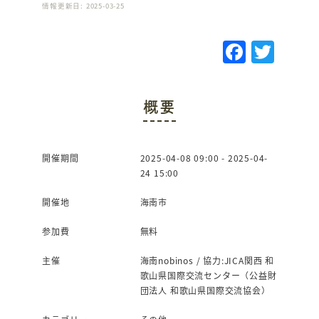
情報更新日: 2025-03-25
F
T
a
w
c
it
概要
e
te
b
r
o
開催期間
2025-04-08 09:00 - 2025-04-
24 15:00
o
k
開催地
海南市
参加費
無料
主催
海南nobinos / 協力:JICA関西 和
歌山県国際交流センター（公益財
団法人 和歌山県国際交流協会）