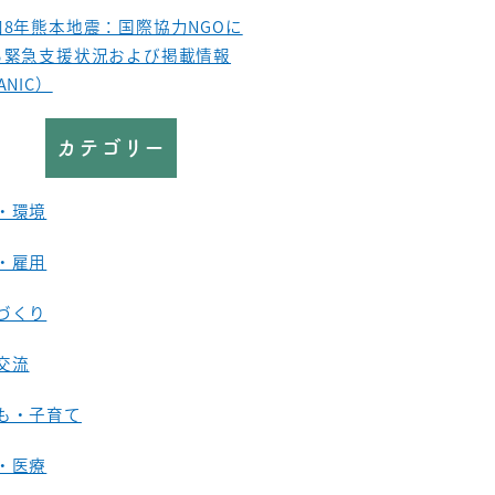
和8年熊本地震：国際協力NGOに
る緊急支援状況および掲載情報
ANIC）
カテゴリー
・環境
・雇用
づくり
交流
も・子育て
・医療