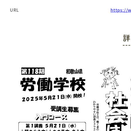
URL
https:/
詳