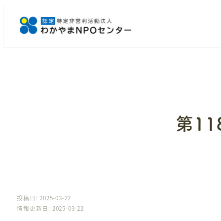
メ
イ
ン
コ
ン
テ
ン
ツ
へ
第1
移
動
投稿日: 2025-03-22
情報更新日: 2025-03-22