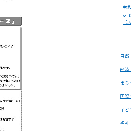
令
よ
（J
自然
経済
まち
国際
子ど
福祉