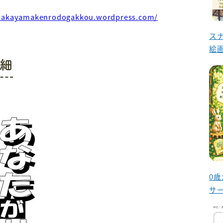
/wakayamakenrodogakkou.wordpress.com/
ス
絵
細
0
サ