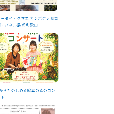
ナーダイ・クマエ カンボジア児童
画・パネル展 ＠和歌山
歳からたのしめる絵本の森のコン
ート