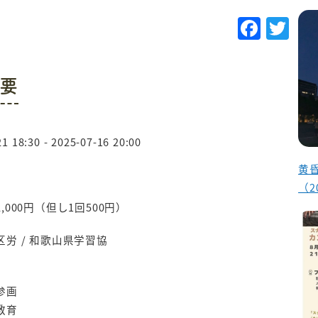
F
T
a
w
c
it
要
e
te
b
r
o
1 18:30 - 2025-07-16 20:00
o
黄
k
（2
,000円（但し1回500円）
労 / 和歌山県学習協
参画
教育