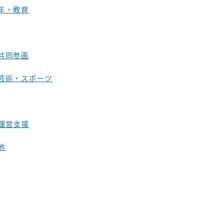
年・教育
共同参画
芸術・スポーツ
O運営支援
他