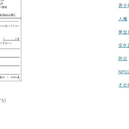
青少
人権
男女
文化
防災
NP
その
丁5）