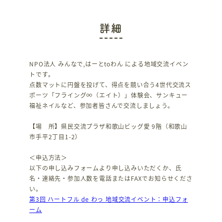
詳細
NPO法人 みんなで,はーとtoわん による地域交流イベン
トです。
点数マットに円盤を投げて、得点を競い合う4世代交流ス
ポーツ「フライング∞（エイト）」体験会、サンキュー
福祉ネイルなど、参加者皆さんで交流しましょう。
【場 所】県民交流プラザ和歌山ビッグ愛 9階（和歌山
市手平2丁目1-2）
＜申込方法＞
以下の申し込みフォームより申し込みいただくか、氏
名・連絡先・参加人数を電話またはFAXでお知らせくださ
い。
第3回 ハートフル de わっ 地域交流イベント：申込フォ
ーム