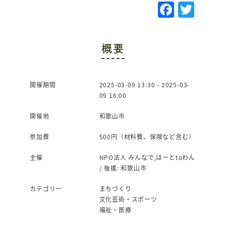
F
T
a
w
c
it
概要
e
te
b
r
o
開催期間
2025-03-09 13:30 - 2025-03-
09 16:00
o
k
開催地
和歌山市
参加費
500円（材料費、保険など含む）
主催
NPO法人 みんなで,はーとtoわん
/ 後援: 和歌山市
カテゴリー
まちづくり
文化芸術・スポーツ
福祉・医療