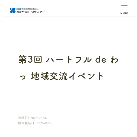
メ
イ
MENU
ン
コ
ン
テ
ン
ツ
へ
第3回 ハートフル de わ
移
動
っ 地域交流イベント
投稿日: 2025-02-06
情報更新日: 2025-02-06