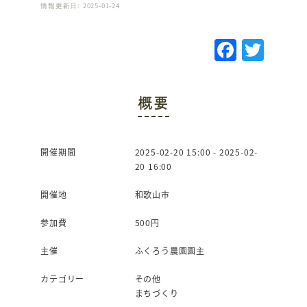
情報更新日: 2025-01-24
F
T
a
w
c
it
概要
e
te
b
r
o
開催期間
2025-02-20 15:00 - 2025-02-
20 16:00
o
k
開催地
和歌山市
参加費
500円
主催
ふくろう農園園主
カテゴリー
その他
まちづくり