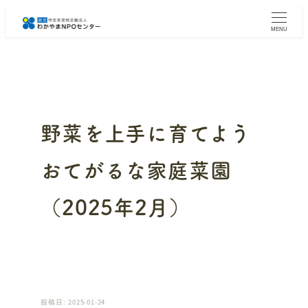
メ
イ
MENU
ン
コ
ン
テ
ン
ツ
へ
野菜を上手に育てよう
移
動
おてがるな家庭菜園
（2025年2月）
投稿日: 2025-01-24