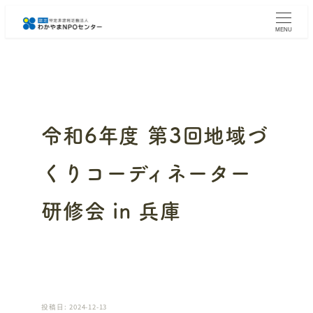
メ
イ
MENU
ン
コ
ン
テ
ン
ツ
へ
令和6年度 第3回地域づ
移
動
くりコーディネーター
研修会 in 兵庫
投稿日: 2024-12-13