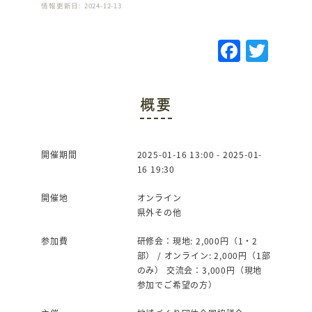
情報更新日: 2024-12-13
F
T
a
w
c
it
概要
e
te
b
r
o
開催期間
2025-01-16 13:00 - 2025-01-
16 19:30
o
k
開催地
オンライン
県外その他
参加費
研修会：現地: 2,000円（1・2
部） / オンライン: 2,000円（1部
のみ） 交流会：3,000円（現地
参加でご希望の方）