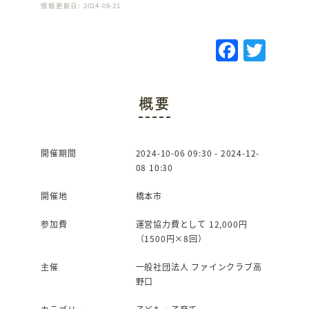
情報更新日: 2024-08-21
F
T
a
w
c
it
概要
e
te
b
r
o
開催期間
2024-10-06 09:30 - 2024-12-
08 10:30
o
k
開催地
橋本市
参加費
運営協力費として 12,000円
（1500円×8回）
主催
一般社団法人 ファインクラブ高
野口