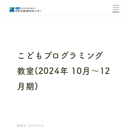
メ
イ
MENU
ン
コ
ン
テ
ン
ツ
へ
こどもプログラミング
移
動
教室(2024年 10月～12
月期)
投稿日: 2024-08-15