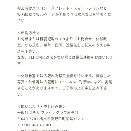
参加時はパソコン・タブレット・スマートフォンなど
WiFi接続でWebページが閲覧できる端末などを持参くだ
さい。
＜申込方法＞
お電話または概要記載のURLより「お問合せ・体験教
室」から氏名、学年、住所、連絡先をご記入のうえお申
込み下さい。
なお、5日以内に返信がない場合は電話連絡をお願いしま
す。
※体験教室では広報の為写真撮影を行います。撮影した
写真・映像等は広報用にHP・SNS、刊行物になどに掲載
することがありますので、ご了承の上お申し込み下さ
い。
＜問い合わせ・申し込み先＞
一般社団法人 ファインクラブ高野口
〒649-7201 橋本市高野口町応其332-2
TEL: 0736-43-1001
E-mail: info@koyaguchi.net