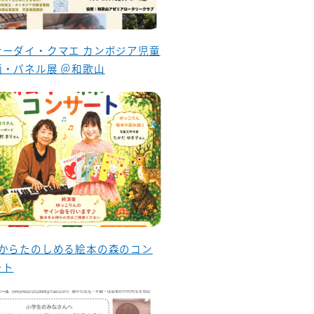
ナーダイ・クマエ カンボジア児童
画・パネル展 ＠和歌山
歳からたのしめる絵本の森のコン
ート