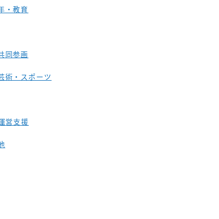
年・教育
共同参画
芸術・スポーツ
O運営支援
他