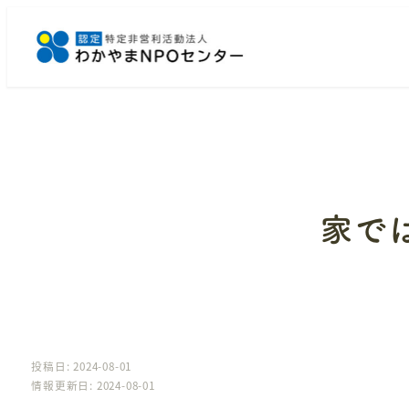
メ
イ
ン
コ
ン
テ
ン
ツ
へ
家で
移
動
投稿日: 2024-08-01
情報更新日: 2024-08-01