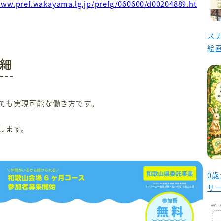
www.pref.wakayama.lg.jp/prefg/060600/d00204889.ht
ス
絵
細
ても実現可能な働き方です。
します。
0
サ