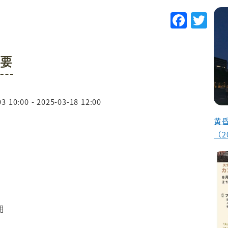
F
T
a
w
c
it
要
e
te
b
r
o
3 10:00 - 2025-03-18 12:00
o
黄
k
（2
用