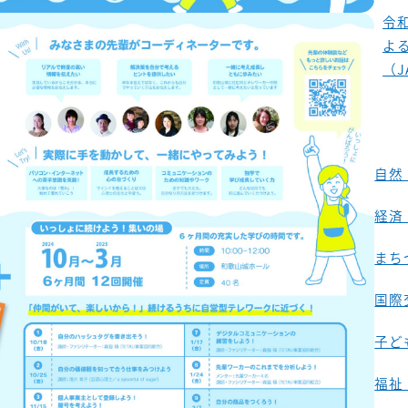
令
よ
（J
自然
経済
まち
国際
子ど
福祉