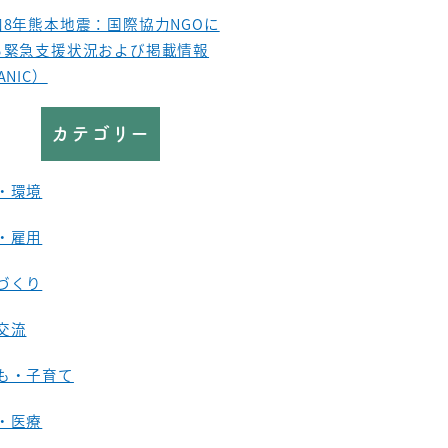
和8年熊本地震：国際協力NGOに
る緊急支援状況および掲載情報
ANIC）
カテゴリー
・環境
・雇用
づくり
交流
も・子育て
・医療