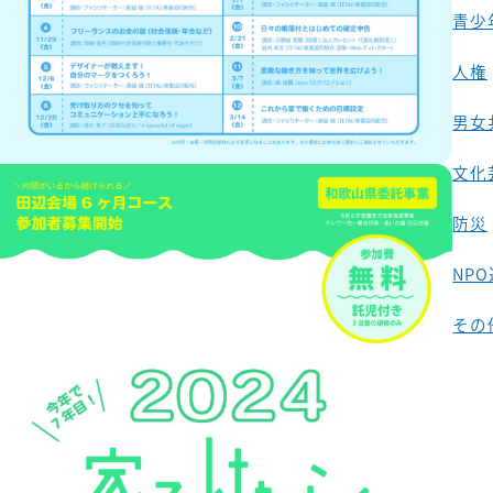
青少
人権
男女
文化
防災
NP
その