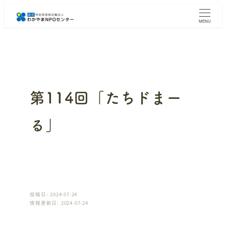
メ
イ
MENU
ン
コ
ン
テ
ン
ツ
へ
第114回「たちドまー
移
動
る」
投稿日: 2024-07-24
情報更新日: 2024-07-24