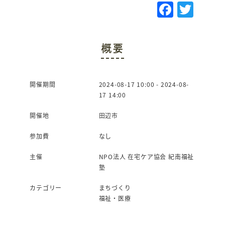
F
T
a
w
c
it
概要
e
te
b
r
o
開催期間
2024-08-17 10:00 - 2024-08-
17 14:00
o
k
開催地
田辺市
参加費
なし
主催
NPO法人 在宅ケア協会 紀南福祉
塾
カテゴリー
まちづくり
福祉・医療