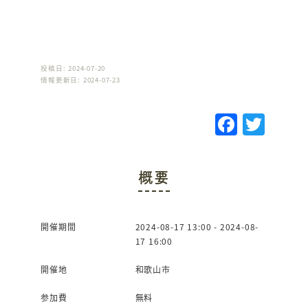
投稿日: 2024-07-20
情報更新日: 2024-07-23
F
T
a
w
c
it
概要
e
te
b
r
o
開催期間
2024-08-17 13:00 - 2024-08-
17 16:00
o
k
開催地
和歌山市
参加費
無料