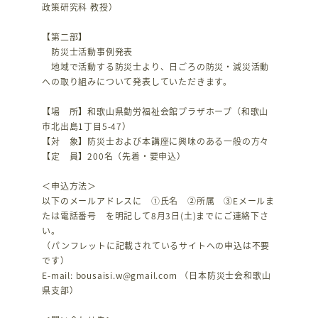
政策研究科 教授）
【第二部】
防災士活動事例発表
地域で活動する防災士より、日ごろの防災・減災活動
への取り組みについて発表していただきます。
【場 所】和歌山県勤労福祉会館プラザホープ（和歌山
市北出島1丁目5-47）
【対 象】防災士および本講座に興味のある一般の方々
【定 員】200名（先着・要申込）
＜申込方法＞
以下のメールアドレスに ①氏名 ②所属 ③Eメールま
たは電話番号 を明記して8月3日(土)までにご連絡下さ
い。
（パンフレットに記載されているサイトへの申込は不要
です）
E-mail: bousaisi.w@gmail.com （日本防災士会和歌山
県支部）