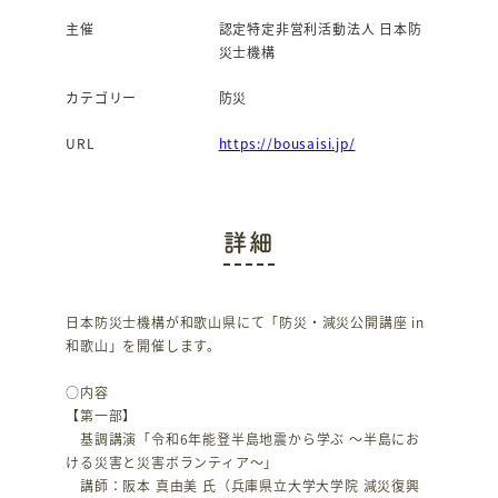
主催
認定特定非営利活動法人 日本防
災士機構
カテゴリー
防災
URL
https://bousaisi.jp/
詳細
日本防災士機構が和歌山県にて「防災・減災公開講座 in
和歌山」を開催します。
○内容
【第一部】
基調講演「令和6年能登半島地震から学ぶ ～半島にお
ける災害と災害ボランティア～」
講師：阪本 真由美 氏（兵庫県立大学大学院 減災復興