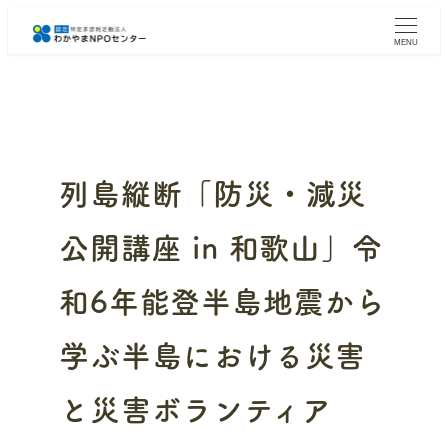
メ
イ
MENU
ン
コ
ン
テ
ン
ツ
へ
列島縦断「防災・減災
移
動
公開講座 in 和歌山」令
和6年能登半島地震から
学ぶ半島における災害
と災害ボランティア