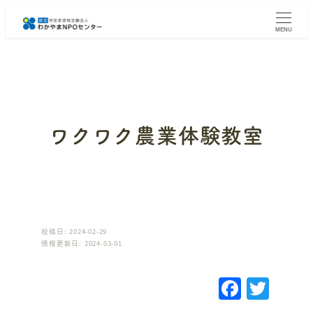
メ
イ
MENU
ン
コ
ン
テ
ン
ツ
へ
ワクワク農業体験教室
移
動
投稿日: 2024-02-29
情報更新日: 2024-03-01
F
T
a
w