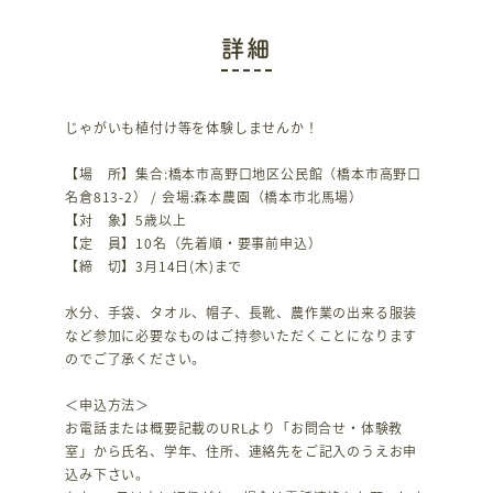
詳細
じゃがいも植付け等を体験しませんか！
【場 所】集合:橋本市高野口地区公民館（橋本市高野口
名倉813-2） / 会場:森本農園（橋本市北馬場）
【対 象】5歳以上
【定 員】10名（先着順・要事前申込）
【締 切】3月14日(木)まで
水分、手袋、タオル、帽子、長靴、農作業の出来る服装
など参加に必要なものはご持参いただくことになります
のでご了承ください。
＜申込方法＞
お電話または概要記載のURLより「お問合せ・体験教
室」から氏名、学年、住所、連絡先をご記入のうえお申
込み下さい。