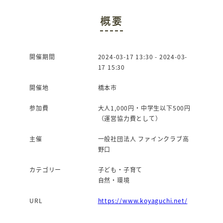
c
it
概要
e
te
b
r
o
開催期間
2024-03-17 13:30 - 2024-03-
17 15:30
o
k
開催地
橋本市
参加費
大人1,000円・中学生以下500円
（運営協力費として）
主催
一般社団法人 ファインクラブ高
野口
カテゴリー
子ども・子育て
自然・環境
URL
https://www.koyaguchi.net/