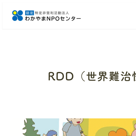
メ
イ
ン
コ
ン
テ
ン
ツ
へ
RDD（世界難治
移
動