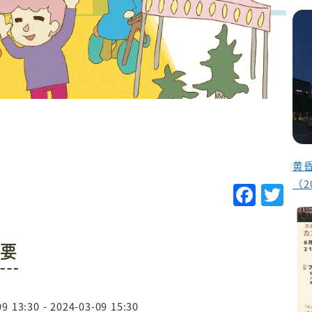
黄
（2
F
T
a
w
c
it
要
e
te
b
r
o
9 13:30 - 2024-03-09 15:30