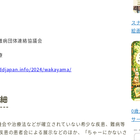
o
k
ス
絵
難病団体連絡協議会
療
rddjapan.info/2024/wakayama/
細
0
サ
機会や治療法などが確立されていない希少な疾患、難病等
疾患の患者会による展示などのほか、「ちゃーにかないさ