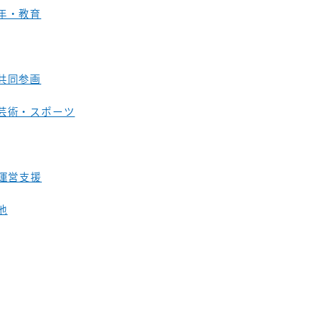
年・教育
共同参画
芸術・スポーツ
O運営支援
他