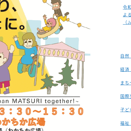
令
よ
（J
自然
経済
まち
国際
子ど
福祉