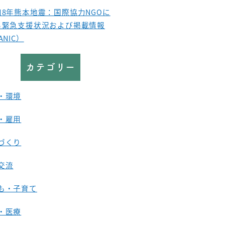
和8年熊本地震：国際協力NGOに
る緊急支援状況および掲載情報
ANIC）
カテゴリー
・環境
・雇用
づくり
交流
も・子育て
・医療