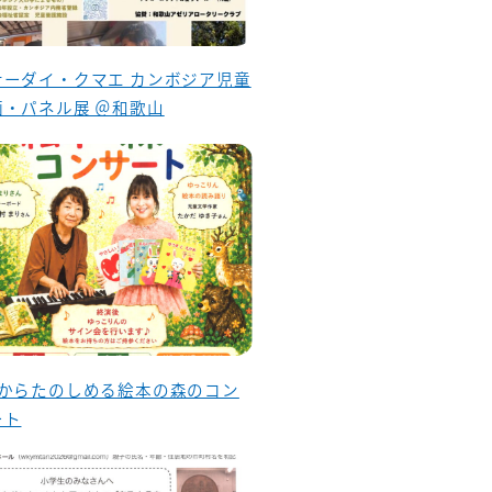
ナーダイ・クマエ カンボジア児童
画・パネル展 ＠和歌山
歳からたのしめる絵本の森のコン
ート