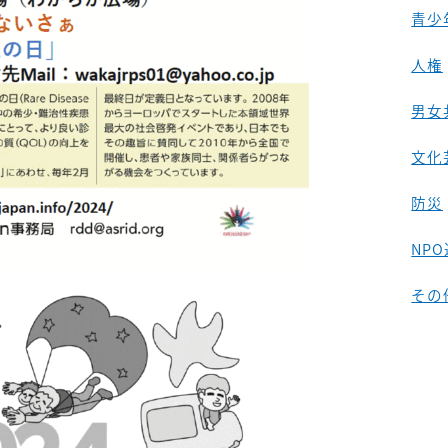
青少
人権
男女
文化
防災
NP
その