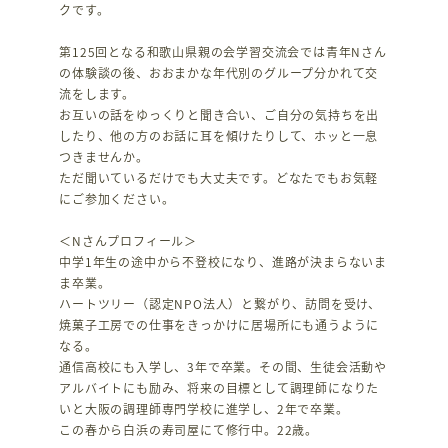
クです。
第125回となる和歌山県親の会学習交流会では青年Nさん
の体験談の後、おおまかな年代別のグループ分かれて交
流をします。
お互いの話をゆっくりと聞き合い、ご自分の気持ちを出
したり、他の方のお話に耳を傾けたりして、ホッと一息
つきませんか。
ただ聞いているだけでも大丈夫です。どなたでもお気軽
にご参加ください。
＜Nさんプロフィール＞
中学1年生の途中から不登校になり、進路が決まらないま
ま卒業。
ハートツリー（認定NPO法人）と繋がり、訪問を受け、
焼菓子工房での仕事をきっかけに居場所にも通うように
なる。
通信高校にも入学し、3年で卒業。その間、生徒会活動や
アルバイトにも励み、将来の目標として調理師になりた
いと大阪の調理師専門学校に進学し、2年で卒業。
この春から白浜の寿司屋にて修行中。22歳。