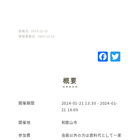
投稿日: 2023-12-12
情報更新日: 2023-12-12
F
T
a
w
c
it
概要
e
te
b
r
o
開催期間
2024-01-21 13:30 - 2024-01-
21 16:00
o
k
開催地
和歌山市
参加費
会員以外の方は資料代として一家