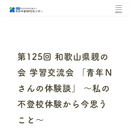
メ
イ
MENU
ン
コ
ン
テ
ン
ツ
へ
第125回 和歌山県親の
移
動
会 学習交流会 「青年Ｎ
さんの体験談」 ～私の
不登校体験から今思う
こと～