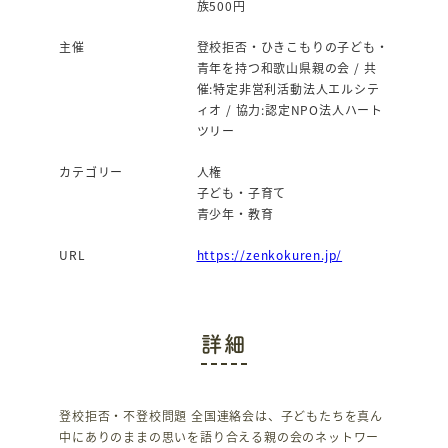
族500円
主催
登校拒否・ひきこもりの子ども・
青年を持つ和歌山県親の会 / 共
催:特定非営利活動法人エルシテ
ィオ / 協力:認定NPO法人ハート
ツリー
カテゴリー
人権
子ども・子育て
青少年・教育
URL
https://zenkokuren.jp/
詳細
登校拒否・不登校問題 全国連絡会は、子どもたちを真ん
中にありのままの思いを語り合える親の会のネットワー