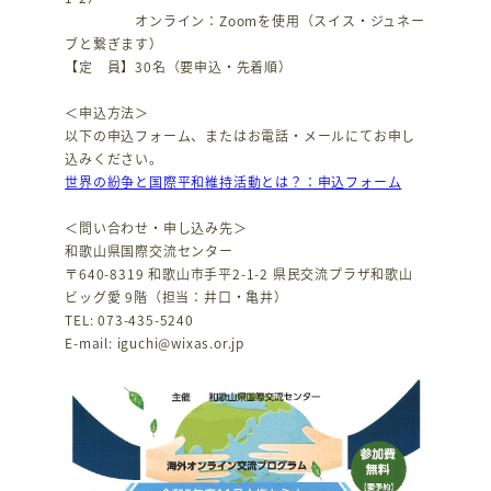
オンライン：Zoomを使用（スイス・ジュネー
ブと繋ぎます）
【定 員】30名（要申込・先着順）
＜申込方法＞
以下の申込フォーム、またはお電話・メールにてお申し
込みください。
世界の紛争と国際平和維持活動とは？：申込フォーム
＜問い合わせ・申し込み先＞
和歌山県国際交流センター
〒640-8319 和歌山市手平2-1-2 県民交流プラザ和歌山
ビッグ愛 9階（担当：井口・亀井）
TEL: 073-435-5240
E-mail: iguchi@wixas.or.jp