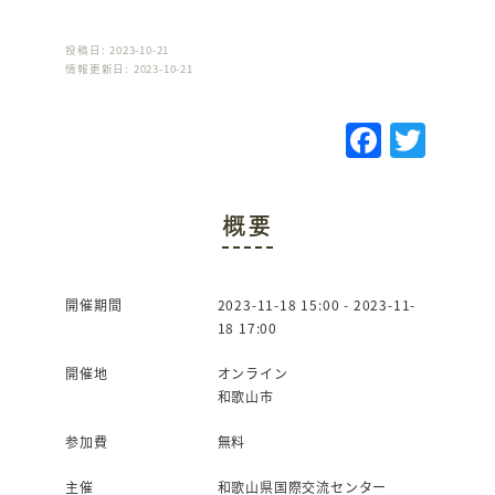
投稿日: 2023-10-21
情報更新日: 2023-10-21
F
T
a
w
c
it
概要
e
te
b
r
o
開催期間
2023-11-18 15:00 - 2023-11-
18 17:00
o
k
開催地
オンライン
和歌山市
参加費
無料
主催
和歌山県国際交流センター