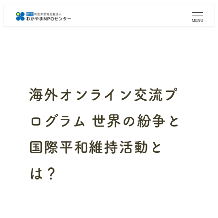
メ
イ
MENU
ン
コ
ン
テ
ン
ツ
へ
海外オンライン交流プ
移
動
ログラム 世界の紛争と
国際平和維持活動と
は？