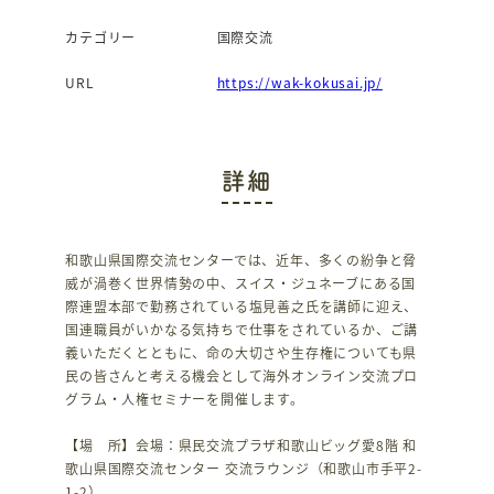
カテゴリー
国際交流
URL
https://wak-kokusai.jp/
詳細
和歌山県国際交流センターでは、近年、多くの紛争と脅
威が渦巻く世界情勢の中、スイス・ジュネーブにある国
際連盟本部で勤務されている塩見善之氏を講師に迎え、
国連職員がいかなる気持ちで仕事をされているか、ご講
義いただくとともに、命の大切さや生存権についても県
民の皆さんと考える機会として海外オンライン交流プロ
グラム・人権セミナーを開催します。
【場 所】会場：県民交流プラザ和歌山ビッグ愛8階 和
歌山県国際交流センター 交流ラウンジ（和歌山市手平2-
1-2）