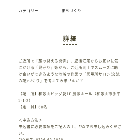
カテゴリー
まちづくり
詳細
ご近所で「顔の見える関係」、肥後江尾からお互いに気
にかける「見守り」等から、ご近所同士でスムーズに助
け合いができるような地域の住民の「居場所サロン(交流
の場)づくり」を考えてみませんか？
【場 所】和歌山ビッグ愛1F 展示ホール（和歌山市手平
2-1-2）
【定 員】60名
＜申込方法＞
申込書に必要事項をご記入の上、FAXでお申し込みくださ
い。
FAX宛先: 0736-63-3039