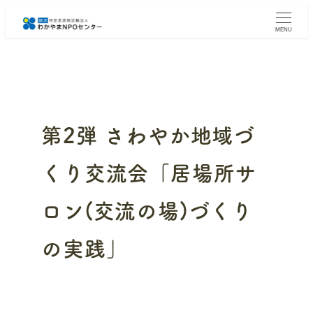
メ
イ
MENU
ン
コ
ン
テ
ン
ツ
へ
第2弾 さわやか地域づ
移
動
くり交流会「居場所サ
ロン(交流の場)づくり
の実践」