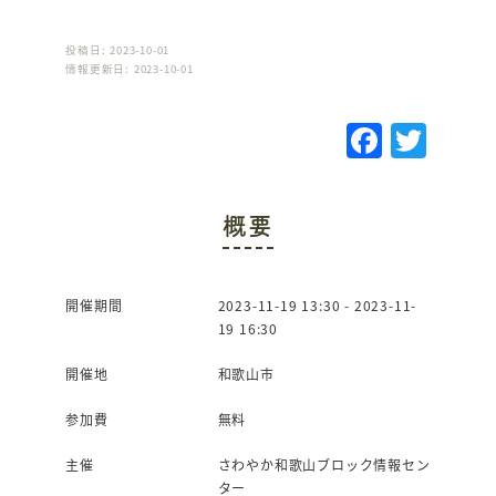
投稿日: 2023-10-01
情報更新日: 2023-10-01
F
T
a
w
c
it
概要
e
te
b
r
o
開催期間
2023-11-19 13:30 - 2023-11-
19 16:30
o
k
開催地
和歌山市
参加費
無料
主催
さわやか和歌山ブロック情報セン
ター