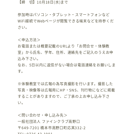
【締 切】10月18日(水)まで
参加時はパソコン・タブレット・スマートフォンなど
WiFi接続でWebページが閲覧できる端末などを持参くだ
さい。
＜申込方法＞
お電話または概要記載のURLより「お問合せ・体験教
室」から氏名、学年、住所、連絡先をご記入のうえお申
込み下さい。
なお、5日以内に返信がない場合は電話連絡をお願いしま
す。
※体験教室では広報の為写真撮影を行います。撮影した
写真・映像等は広報用にHP・SNS、刊行物になどに掲載
することがありますので、ご了承の上お申し込み下さ
い。
＜問い合わせ・申し込み先＞
一般社団法人 ファインクラブ高野口
〒649-7201 橋本市高野口町応其332-2
TEL: 0736-43-1001