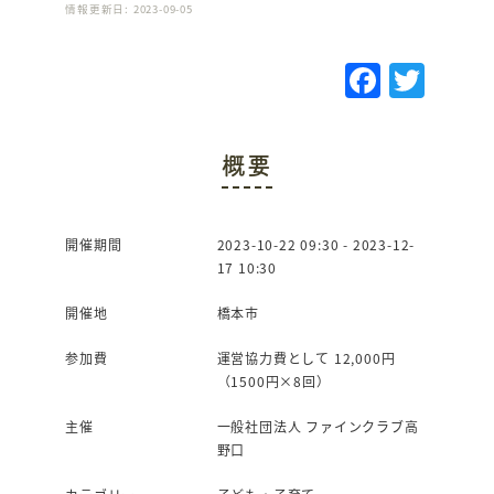
情報更新日: 2023-09-05
F
T
a
w
c
it
概要
e
te
b
r
o
開催期間
2023-10-22 09:30 - 2023-12-
17 10:30
o
k
開催地
橋本市
参加費
運営協力費として 12,000円
（1500円×8回）
主催
一般社団法人 ファインクラブ高
野口