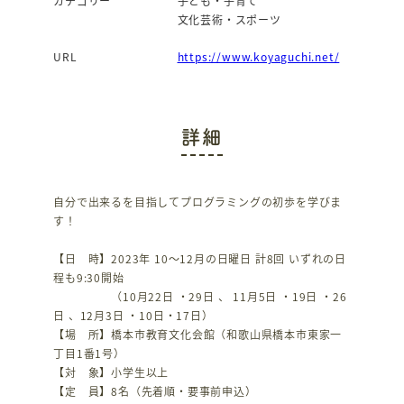
カテゴリー
子ども・子育て
文化芸術・スポーツ
URL
https://www.koyaguchi.net/
詳細
自分で出来るを目指してプログラミングの初歩を学びま
す！
【日 時】2023年 10～12月の日曜日 計8回 いずれの日
程も9:30開始
（10月22日 ・29日 、 11月5日 ・19日 ・26
日 、12月3日 ・10日・17日）
【場 所】橋本市教育文化会館（和歌山県橋本市東家一
丁目1番1号）
【対 象】小学生以上
【定 員】8名（先着順・要事前申込）