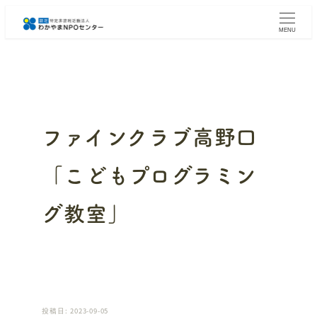
メ
イ
MENU
ン
コ
ン
テ
ン
ツ
へ
ファインクラブ高野口
移
動
「こどもプログラミン
グ教室」
投稿日: 2023-09-05