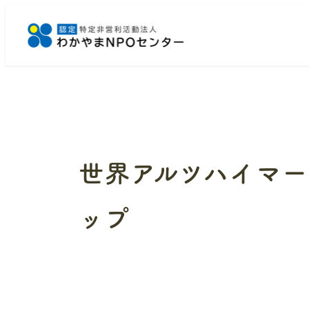
メ
イ
ン
コ
ン
テ
ン
ツ
へ
世界アルツハイマー
移
動
ップ