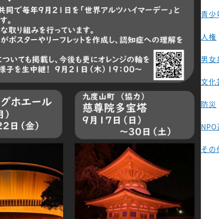
青少
人権
男女
文化
防災
NP
その