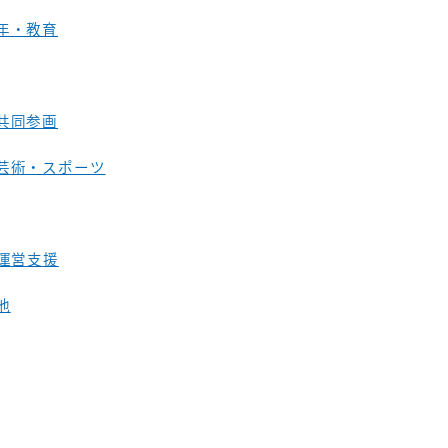
年・教育
共同参画
芸術・スポーツ
O運営支援
他