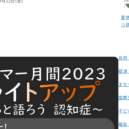
月22日(金)
夏
つ
自然
経済
まち
国際
子ど
福祉