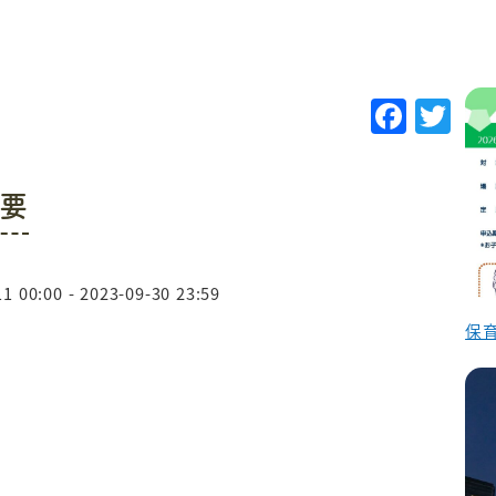
F
T
a
w
c
it
要
e
te
b
r
o
1 00:00 - 2023-09-30 23:59
o
保育
k