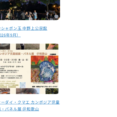
昏シャボン玉 中野上公民館
026年9月）
ナーダイ・クマエ カンボジア児童
画・パネル展 ＠和歌山