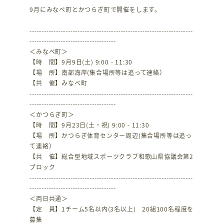
9月にみなべ町とかつらぎ町で開催をします。
--------------------------------------------------------------------
------------------------------------
＜みなべ町＞
【時 間】9月9日(土) 9:00 - 11:30
【場 所】南部海岸(集合場所等は追って連絡）
【共 催】みなべ町
--------------------------------------------------------------------
------------------------------------
＜かつらぎ町＞
【時 間】9月23日(土・祝) 9:00 - 11:30
【場 所】かつらぎ体育センター周辺(集合場所等は追っ
て連絡）
【共 催】総合型地域スポーツクラブ和歌山県協議会第2
ブロック
--------------------------------------------------------------------
------------------------------------
＜両日共通＞
【定 員】1チーム5名以内(3名以上) 20組100名程度を
募集