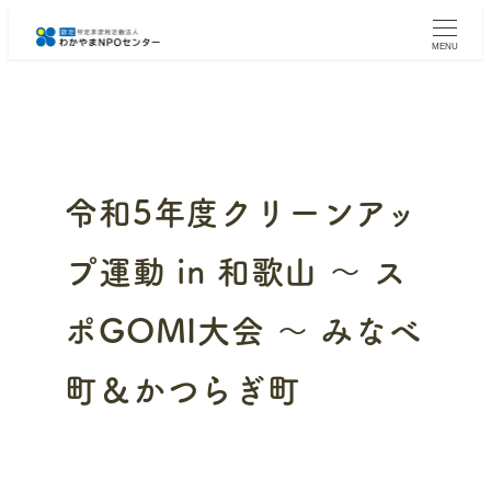
メ
イ
MENU
ン
コ
ン
テ
ン
ツ
へ
令和5年度クリーンアッ
移
動
プ運動 in 和歌山 ～ ス
ポGOMI大会 ～ みなべ
町＆かつらぎ町