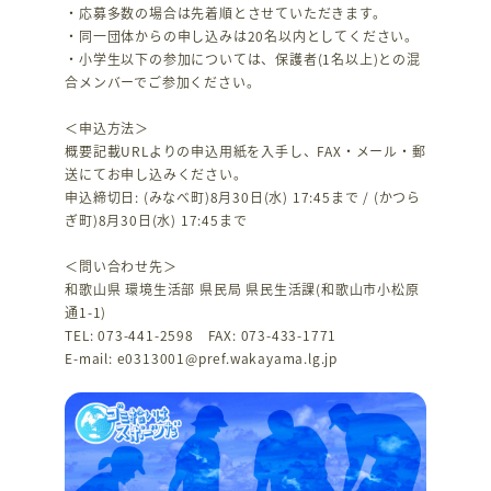
・応募多数の場合は先着順とさせていただきます。
・同一団体からの申し込みは20名以内としてください。
・小学生以下の参加については、保護者(1名以上)との混
合メンバーでご参加ください。
＜申込方法＞
概要記載URLよりの申込用紙を入手し、FAX・メール・郵
送にてお申し込みください。
申込締切日: (みなべ町)8月30日(水) 17:45まで / (かつら
ぎ町)8月30日(水) 17:45まで
＜問い合わせ先＞
和歌山県 環境生活部 県民局 県民生活課(和歌山市小松原
通1-1)
TEL: 073-441-2598 FAX: 073-433-1771
E-mail: e0313001@pref.wakayama.lg.jp