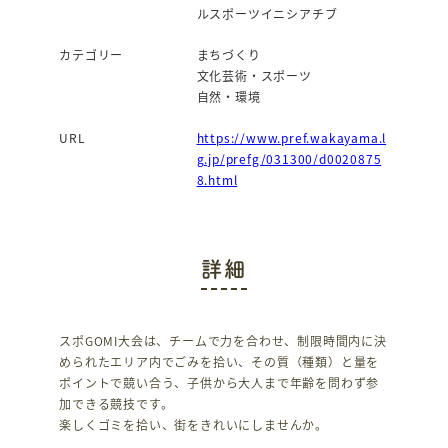
ルスポーツイニシアチブ
カテゴリー
まちづくり
文化芸術・スポーツ
自然・環境
URL
https://www.pref.wakayama.l
g.jp/prefg/031300/d0020875
8.html
詳細
スポGOMI大会は、チームで力を合わせ、制限時間内に決
められたエリア内でごみを拾い、その質（種類）と量を
ポイントで競い合う、子供から大人まで年齢を問わず参
加できる競技です。
楽しくゴミを拾い、街をきれいにしませんか。