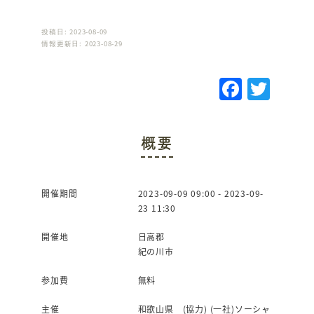
投稿日: 2023-08-09
情報更新日: 2023-08-29
F
T
a
w
c
it
概要
e
te
b
r
o
開催期間
2023-09-09 09:00 - 2023-09-
23 11:30
o
k
開催地
日高郡
紀の川市
参加費
無料
主催
和歌山県 (協力) (一社)ソーシャ