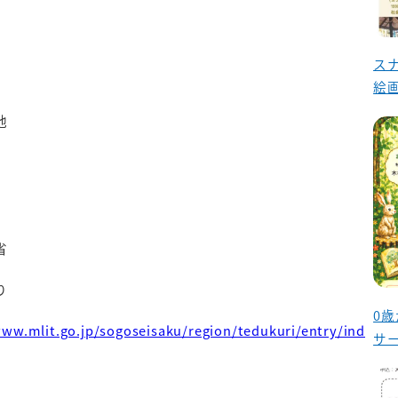
ス
絵
他
省
り
0
www.mlit.go.jp/sogoseisaku/region/tedukuri/entry/ind
サ