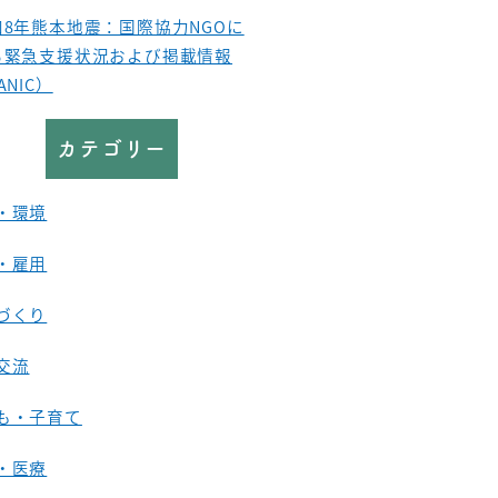
和8年熊本地震：国際協力NGOに
る緊急支援状況および掲載情報
ANIC）
カテゴリー
・環境
・雇用
づくり
交流
も・子育て
・医療