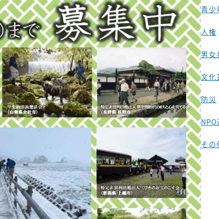
青少
人権
男女
文化
防災
NP
その