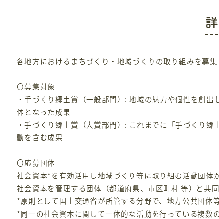
詳
各地方におけるまちづくり・地域づくりの取り組みを募集
〇募集対象
・手づくり郷土賞（一般部門）: 地域の魅力や個性を創
体となった成果
・手づくり郷土賞（大賞部門）: これまでに「手づくり
動を含む成果
〇応募団体
社会資本*を有効活用し地域づくり等に取り組む活動団体
社会資本を管理する団体（都道府県、市区町村 等）と共
*原則として国土交通省が所管する分野で、地方公共団
*同一の社会資本に関して一体的な活動を行っている複