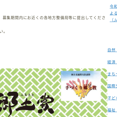
令
よ
て、募集期間内にお近くの各地方整備局等に提出してくださ
（J
い。
自然
経済
まち
国際
子ど
福祉