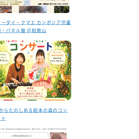
ナーダイ・クマエ カンボジア児童
画・パネル展 ＠和歌山
歳からたのしめる絵本の森のコン
ート