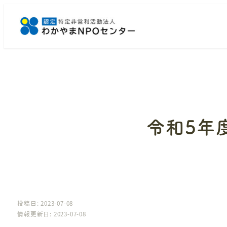
メ
イ
ン
コ
ン
テ
ン
ツ
へ
令和5年
移
動
投稿日: 2023-07-08
情報更新日: 2023-07-08