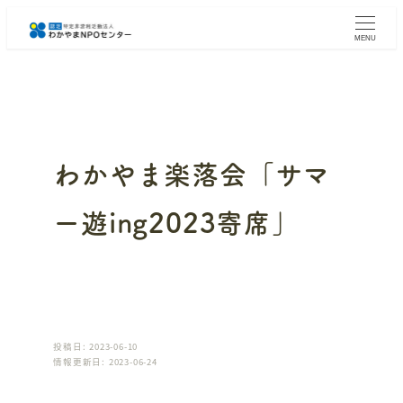
メ
イ
MENU
ン
コ
ン
テ
ン
ツ
へ
わかやま楽落会「サマ
移
動
ー遊ing2023寄席」
投稿日: 2023-06-10
情報更新日: 2023-06-24