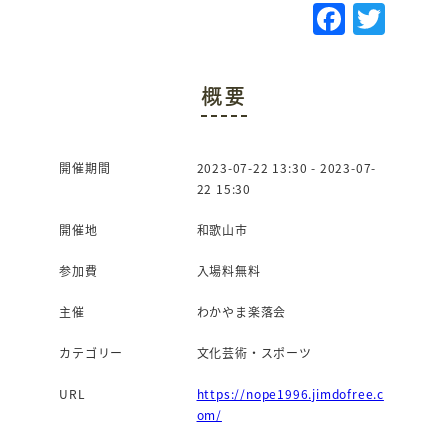
F
T
a
w
c
it
概要
e
te
b
r
o
開催期間
2023-07-22 13:30 - 2023-07-
22 15:30
o
k
開催地
和歌山市
参加費
入場料無料
主催
わかやま楽落会
カテゴリー
文化芸術・スポーツ
URL
https://nope1996.jimdofree.c
om/