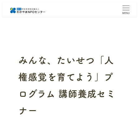
メ
イ
MENU
ン
コ
ン
テ
ン
ツ
へ
みんな、たいせつ「人
移
動
権感覚を育てよう」プ
ログラム 講師養成セミ
ナー