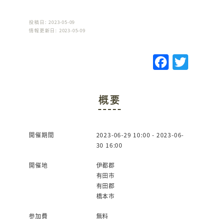
投稿日: 2023-05-09
情報更新日: 2023-05-09
F
T
a
w
c
it
概要
e
te
b
r
o
開催期間
2023-06-29 10:00 - 2023-06-
30 16:00
o
k
開催地
伊都郡
有田市
有田郡
橋本市
参加費
無料