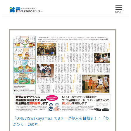
メ
イ
MENU
ン
コ
ン
テ
ン
ツ
へ
移
動
『ONELYSwakayama』でBリーグ参入を目指す！：「わ
かつく」260号