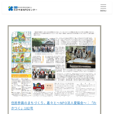
メ
イ
MENU
ン
コ
ン
テ
ン
ツ
へ
移
動
住民参画のまちづくり、着々と～NPO法人愛福会～：「わ
かつく」182号