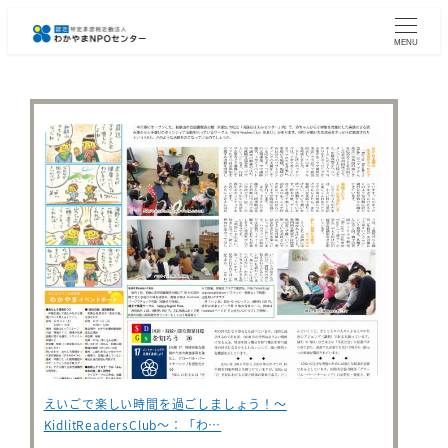
メ
イ
MENU
ン
コ
ン
テ
ン
ツ
へ
移
動
えいごで楽しい時間を過ごしましょう！～
KidlitReadersClub～：「わ…