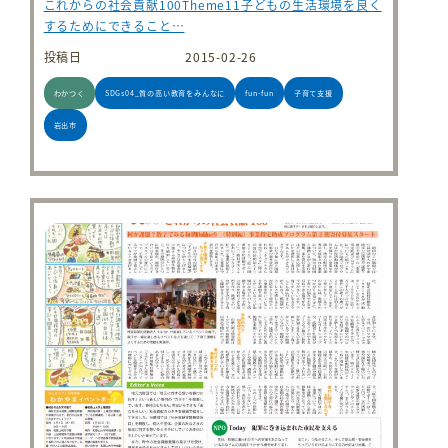
これからの社会貢献100Theme11子どもの生活環境を良く
するためにできること…
投稿日
2015-02-26
わかつく
SDGs04_質の高い教育をみんなに
fun-fun
子育て支援
岩出市