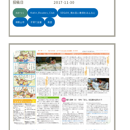
投稿日
2017-11-30
わかつく
Kidlit_Readers_Club
SDGs04_質の高い教育をみんなに
和歌山市
子育て支援
英語