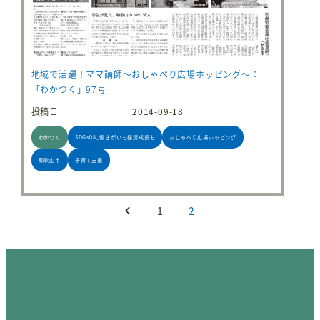
地域で活躍！ママ講師～おしゃべり広場ホッピング～：
「わかつく」97号
投稿日
2014-09-18
わかつく
SDGs08_働きがいも経済成長も
おしゃべり広場ホッピング
和歌山市
子育て支援
投稿のページ送り
1
2