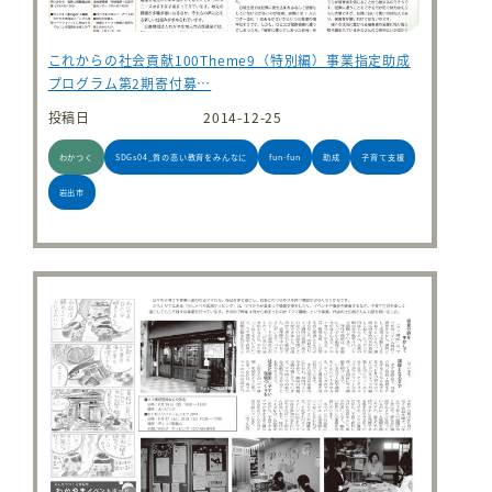
これからの社会貢献100Theme9（特別編）事業指定助成
プログラム第2期寄付募…
投稿日
2014-12-25
わかつく
SDGs04_質の高い教育をみんなに
fun-fun
助成
子育て支援
岩出市