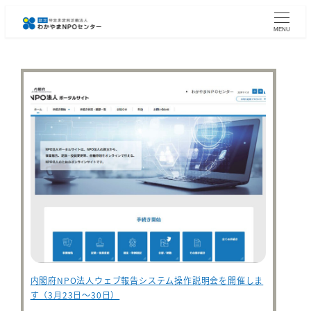
メ
イ
MENU
ン
コ
ン
テ
ン
ツ
へ
移
動
内閣府NPO法人ウェブ報告システム操作説明会を開催しま
す（3月23日～30日）