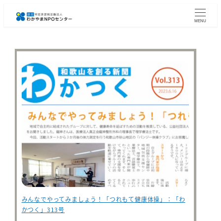
メ
イ
MENU
ン
コ
ン
テ
ン
ツ
へ
移
動
みんなでやってみましょう！「つれもて健康体操」：「わ
かつく」313号