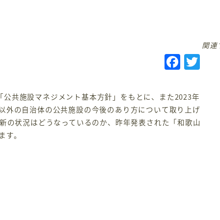
関連
F
T
a
w
c
it
の「公共施設マネジメント基本方針」をもとに、また2023年
e
te
以外の自治体の公共施設の今後のあり方について取り上げ
b
r
最新の状況はどうなっているのか、昨年発表された「和歌山
o
ます。
o
k