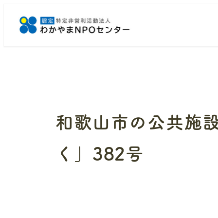
メ
イ
ン
コ
ン
テ
ン
ツ
へ
和歌山市の公共施設
移
動
く」382号