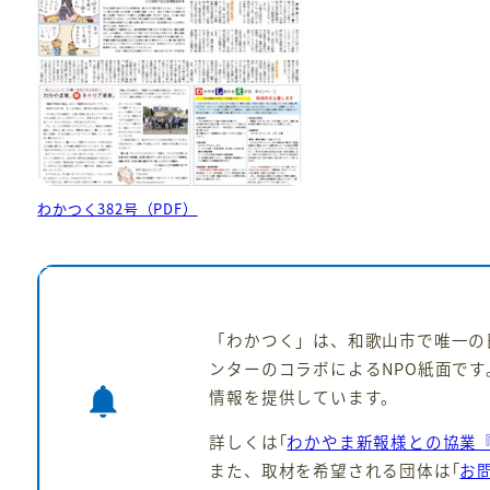
わかつく382号（PDF）
「わかつく」は、和歌山市で唯一の
ンターのコラボによるNPO紙面です
notifications
情報を提供しています。
詳しくは｢
わかやま新報様との協業
また、取材を希望される団体は｢
お