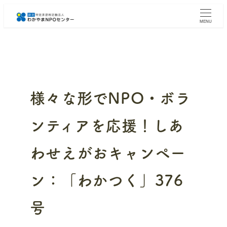
メ
イ
MENU
ン
コ
ン
テ
ン
ツ
へ
様々な形でNPO・ボラ
移
動
ンティアを応援！しあ
わせえがおキャンペー
ン：「わかつく」376
号