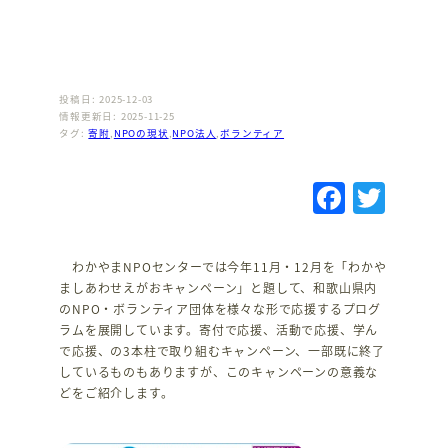
投稿日: 2025-12-03
情報更新日: 2025-11-25
タグ:
寄附
,
NPOの現状
,
NPO法人
,
ボランティア
F
T
a
w
c
it
わかやまNPOセンターでは今年11月・12月を「わかや
e
te
ましあわせえがおキャンペーン」と題して、和歌山県内
のNPO・ボランティア団体を様々な形で応援するプログ
b
r
ラムを展開しています。寄付で応援、活動で応援、学ん
o
で応援、の3本柱で取り組むキャンペーン、一部既に終了
しているものもありますが、このキャンペーンの意義な
o
どをご紹介します。
k