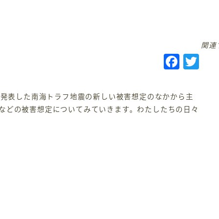
関連
F
T
a
w
c
it
が発表した南海トラフ地震の新しい被害想定のなかから主
e
te
などの被害想定についてみていきます。わたしたちの日々
b
r
o
o
k