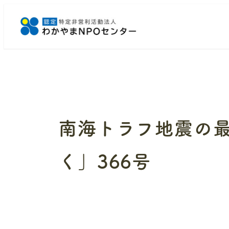
メ
イ
ン
コ
ン
テ
ン
ツ
へ
南海トラフ地震の最
移
動
く」366号