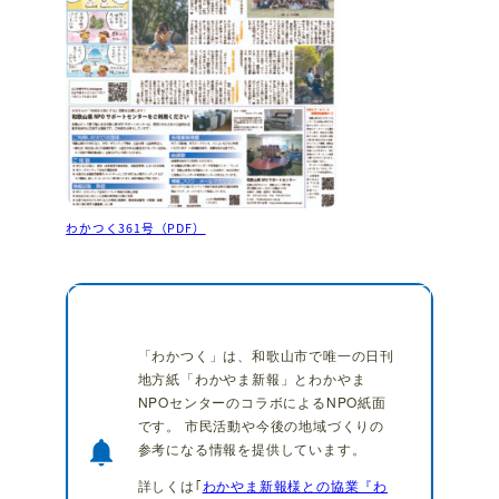
わかつく361号（PDF）
「わかつく」は、和歌山市で唯一の日刊
地方紙「わかやま新報」とわかやま
NPOセンターのコラボによるNPO紙面
です。 市民活動や今後の地域づくりの
notifications
参考になる情報を提供しています。
詳しくは｢
わかやま新報様との協業『わ