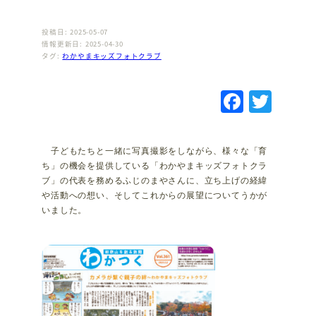
投稿日: 2025-05-07
情報更新日: 2025-04-30
タグ:
わかやまキッズフォトクラブ
F
T
a
w
c
it
子どもたちと一緒に写真撮影をしながら、様々な「育
e
te
ち」の機会を提供している「わかやまキッズフォトクラ
ブ」の代表を務めるふじのまやさんに、立ち上げの経緯
b
r
や活動への想い、そしてこれからの展望についてうかが
o
いました。
o
k