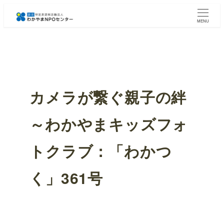
メ
イ
MENU
ン
コ
ン
テ
ン
ツ
カメラが繋ぐ親子の絆
へ
移
動
～わかやまキッズフォ
トクラブ：「わかつ
く」361号