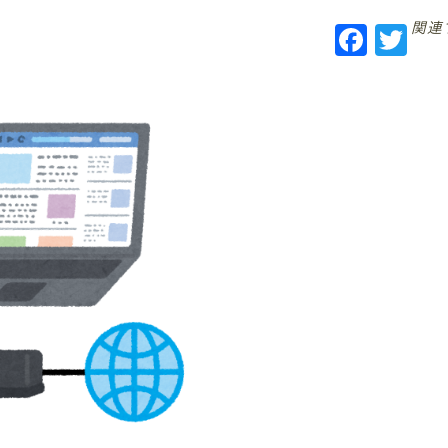
関連
F
T
a
w
c
it
e
te
b
r
o
o
k