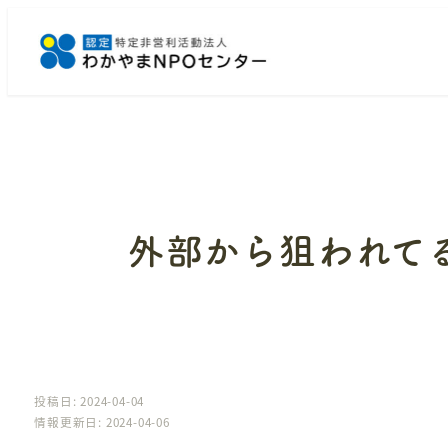
メ
イ
ン
コ
ン
テ
ン
ツ
へ
外部から狙われて
移
動
投稿日: 2024-04-04
情報更新日: 2024-04-06