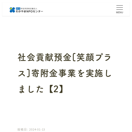
メ
イ
MENU
ン
コ
ン
テ
ン
ツ
へ
社会貢献預金[笑顔プラ
移
動
ス]寄附金事業を実施し
ました【2】
投稿日: 2024-01-13