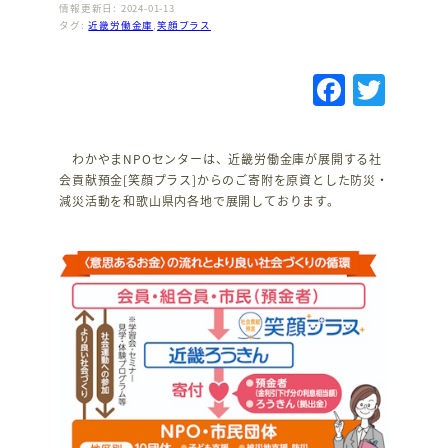
情報更新日: 2024-01-13
タグ:
近畿労働金庫
,
笑顔プラス
F
T
a
w
c
it
わかやまNPOセンターは、近畿労働金庫が展開する社
e
te
会貢献預金[笑顔プラス]からのご寄附を原資とした防災・
減災活動を和歌山県内各地で展開しております。
b
r
o
o
k