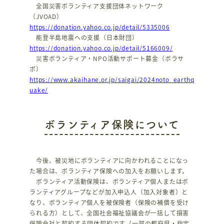
全国災害ボランティア支援団体ネットワーク
（JVOAD）
https://donation.yahoo.co.jp/detail/5335006
能登半島地震への支援（日本財団）
https://donation.yahoo.co.jp/detail/5166009/
災害ボランティア・NPO活動サポート募金（ボラサ
ポ）
https://www.akaihane.or.jp/saigai/2024noto_earthq
uake/
ボランティア保険について
今後、被災地にボランティアに向かわれることになっ
た場合は、ボランティア保険への加入をお願いします。
ボランティア活動保険は、ボランティア個人またはボ
ランティアグループなどが加入申込人（加入対象者）と
なり、ボランティア個人を被保険者（保険の補償を受け
られる方）として、全国社会福祉協議会が一括して損害
保険会社と契約する団体契約です（一部の都府県・指定