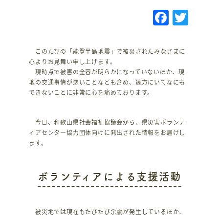
F
T
a
w
c
it
このたびの「能登半島地震」で被災されたみなさまに
e
te
心よりお見舞い申し上げます。
現時点で被害の全容が明らかになっていないほか、現
b
r
地の交通事情が悪いことなども含め、遠方にいてなにも
o
できないことに非常に心を痛めております。
o
k
今日、和歌山県社会福祉協議会から、県災害ボランテ
ィアセンター協力団体向けに発出された情報をお届けし
ます。
ボランティアによる支援活動
被災地では現在もたびたび余震が発生しているほか、