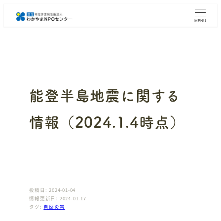
メ
イ
MENU
ン
コ
ン
テ
ン
ツ
へ
能登半島地震に関する
移
動
情報（2024.1.4時点）
投稿日: 2024-01-04
情報更新日: 2024-01-17
タグ:
自然災害