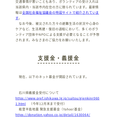
交通事情が悪いこともあり、ボランティアの受け入れは
当該県内・当該市内在住の方に限られています。最新情
報は
全国社会福祉協議会の特設サイトで紹介されていま
す
。
なお今後、被災された方々の避難生活の状況や心身の
ケアなど、生活再建・復旧の過程において、多くのボラ
ンティア団体やNPOによる支援が必要となることが予想
されます。みなさまのご協力をお願いいたします。
支援金・義援金
現在、以下のネット募金が開設されています。
石川県義援金受付について
https://www.pref.ishikawa.lg.jp/suitou/gienkinr060
1.html
（今年12月末まで受付）
能登半島地震 緊急支援募金（Yahoo!基金）
https://donation.yahoo.co.jp/detail/1630064/