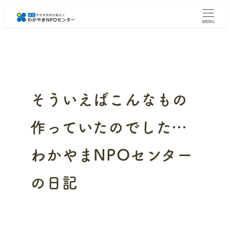
メ
イ
MENU
ン
コ
ン
テ
ン
ツ
へ
そういえばこんなもの
移
動
作っていたのでした…
わかやまNPOセンター
の日記