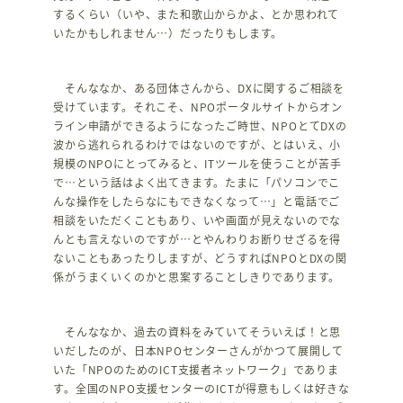
するくらい（いや、また和歌山からかよ、とか思われて
いたかもしれません…）だったりもします。
そんななか、ある団体さんから、DXに関するご相談を
受けています。それこそ、NPOポータルサイトからオン
ライン申請ができるようになったご時世、NPOとてDXの
波から逃れられるわけではないのですが、とはいえ、小
規模のNPOにとってみると、ITツールを使うことが苦手
で…という話はよく出てきます。たまに「パソコンでこ
んな操作をしたらなにもできなくなって…」と電話でご
相談をいただくこともあり、いや画面が見えないのでな
んとも言えないのですが…とやんわりお断りせざるを得
ないこともあったりしますが、どうすればNPOとDXの関
係がうまくいくのかと思案することしきりであります。
そんななか、過去の資料をみていてそういえば！と思
いだしたのが、日本NPOセンターさんがかつて展開して
いた「NPOのためのICT支援者ネットワーク」でありま
す。全国のNPO支援センターのICTが得意もしくは好きな