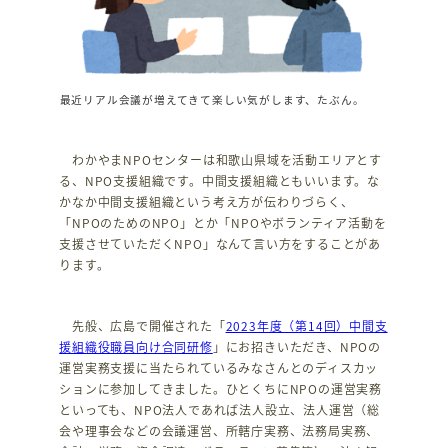
最近リアル会議が増えてきて楽しい気がします、たぶん。
わかやまNPOセンターは和歌山県域を活動エリアとす
る、NPO支援組織です。中間支援組織ともいいます。な
かなか中間支援組織という考え方が伝わりづらく、
「NPOのためのNPO」とか「NPOやボランティア活動を
支援させていただくNPO」なんて言い方をすることがあ
ります。
先般、広島で開催された「
2023年度（第14回）中間支
援組織役職員向け合同研修
」にお招きいただき、NPOの
運営実務支援に当たられているみなさんとのディスカッ
ションに参加してきました。ひとくちにNPOの運営実務
といっても、NPO法人であれば法人設立、法人運営（総
会や理事会などの会議運営、所轄庁実務、法務局実務、