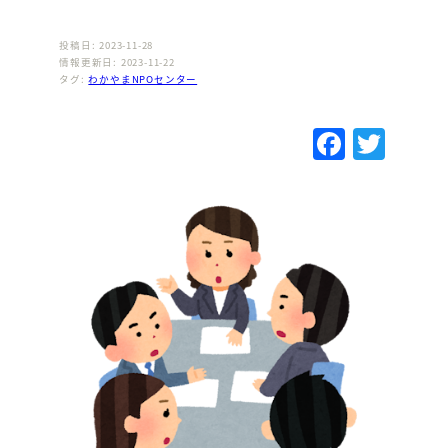
投稿日: 2023-11-28
情報更新日: 2023-11-22
タグ:
わかやまNPOセンター
F
T
a
w
c
it
e
te
b
r
o
o
k