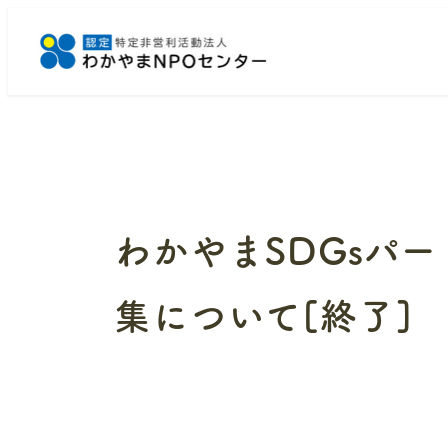
メ
イ
ン
コ
ン
テ
ン
ツ
へ
わかやまSDGsパ
移
動
集について[終了]