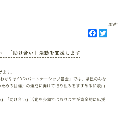
関連
F
T
a
w
c
it
あい」「助け合い」活動を支援します
e
te
b
r
げます。
o
「わかやまSDGsパートナーシップ基金」では、県民のみな
o
発のための目標）の達成に向けて取り組みをすすめる和歌山
k
い」「助け合い」活動を少額ではありますが資金的に応援